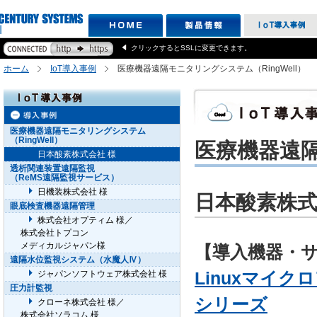
クリックするとSSLに変更できます。
ホーム
IoT導入事例
医療機器遠隔モニタリングシステム（RingWell）
医療機器遠隔モニタリングシステム
（RingWell）
医療機器遠隔
日本酸素株式会社 様
透析関連装置遠隔監視
（ReMS遠隔監視サービス）
日機装株式会社 様
日本酸素株式
眼底検査機器遠隔管理
株式会社オプティム 様／
株式会社トプコン
メディカルジャパン様
【導入機器・
遠隔水位監視システム（水魔人Ⅳ）
Linuxマイクロ
ジャパンソフトウェア株式会社 様
圧力計監視
シリーズ
クローネ株式会社 様／
株式会社ソラコム 様