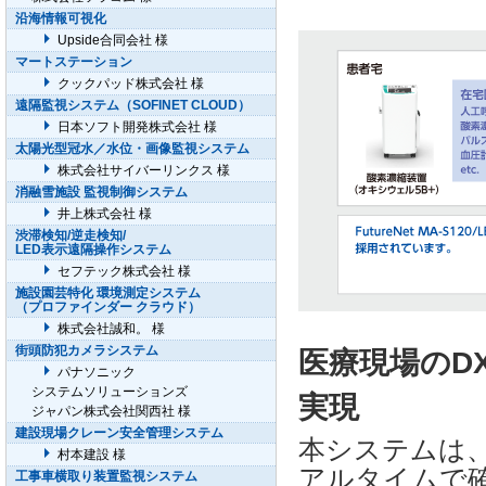
沿海情報可視化
Upside合同会社 様
マートステーション
クックパッド株式会社 様
遠隔監視システム（SOFINET CLOUD）
日本ソフト開発株式会社 様
太陽光型冠水／水位・画像監視システム
株式会社サイバーリンクス 様
消融雪施設 監視制御システム
井上株式会社 様
渋滞検知/逆走検知/
LED表示遠隔操作システム
セフテック株式会社 様
施設園芸特化 環境測定システム
（プロファインダー クラウド）
株式会社誠和。 様
街頭防犯カメラシステム
医療現場のD
パナソニック
システムソリューションズ
実現
ジャパン株式会社関西社 様
建設現場クレーン安全管理システム
本システムは
村本建設 様
アルタイムで
工事車横取り装置監視システム