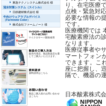
東急テクノシステム株式会社 様
り、在宅医療
冠水対策システム（スイシル）
点検・緊急対
日鉄建材株式会社 様
必要な情報の
牛向けウェアラブルデバイス
（Farmnote Color）
です。
株式会社ファームノート 様
医療機関では
宅酸素療法の
マイクロサーバ開発者用
なります。
医療従事者や
販売代理店、製品取扱店を通
マートフォン
じてご購入いただけます。
できます。こ
座に把握し、
資料請求はこちら
隔で、機器の
日本酸素株式
製品ご購入前のお問い合わせ
はこちら