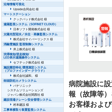
沿海情報可視化
Upside合同会社 様
マートステーション
クックパッド株式会社 様
遠隔監視システム（SOFINET CLOUD）
日本ソフト開発株式会社 様
太陽光型冠水／水位・画像監視システム
株式会社サイバーリンクス 様
消融雪施設 監視制御システム
井上株式会社 様
渋滞検知/逆走検知/
LED表示遠隔操作システム
セフテック株式会社 様
施設園芸特化 環境測定システム
（プロファインダー クラウド）
株式会社誠和。 様
街頭防犯カメラシステム
病院施設に設
パナソニック
システムソリューションズ
報（故障等）
ジャパン株式会社関西社 様
建設現場クレーン安全管理システム
お客様および
村本建設 様
工事車横取り装置監視システム