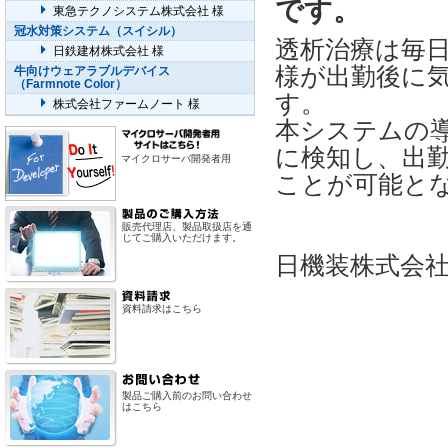
です。
東急テクノシステム株式会社 様
冠水対策システム（スイシル）
透析治療は毎
日鉄建材株式会社 様
様が出勤後に
牛向けウェアラブルデバイス
（Farmnote Color）
す。
株式会社ファームノート 様
本システムの
に検知し、出
マイクロサーバ開発者用
ことが可能と
販売代理店、製品取扱店を通
じてご購入いただけます。
日機装株式会
資料請求はこちら
製品ご購入前のお問い合わせ
はこちら