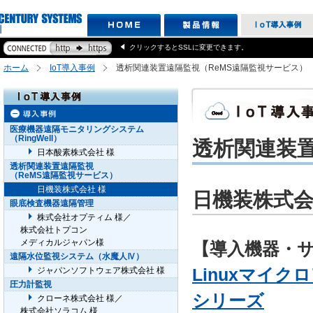
クリックするとSSLに変更できます。
ホーム
IoT導入事例
透析関連装置遠隔監視（ReMS遠隔監視サービス）
医療機器遠隔モニタリングシステム
（RingWell）
透析関連装置
日本酸素株式会社 様
透析関連装置遠隔監視
（ReMS遠隔監視サービス）
日機装株式会社 様
日機装株式会
眼底検査機器遠隔管理
株式会社オプティム 様／
株式会社トプコン
メディカルジャパン様
【導入機器・
遠隔水位監視システム（水魔人Ⅳ）
Linuxマイクロ
ジャパンソフトウェア株式会社 様
圧力計監視
シリーズ
クローネ株式会社 様／
株式会社ソラコム 様