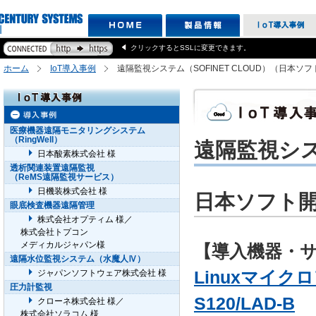
クリックするとSSLに変更できます。
ホーム
IoT導入事例
遠隔監視システム（SOFINET CLOUD）（日本ソ
医療機器遠隔モニタリングシステム
（RingWell）
遠隔監視システ
日本酸素株式会社 様
透析関連装置遠隔監視
（ReMS遠隔監視サービス）
日機装株式会社 様
日本ソフト開
眼底検査機器遠隔管理
株式会社オプティム 様／
株式会社トプコン
メディカルジャパン様
【導入機器・
遠隔水位監視システム（水魔人Ⅳ）
Linuxマイクロ
ジャパンソフトウェア株式会社 様
圧力計監視
S120/LAD-B
クローネ株式会社 様／
株式会社ソラコム 様