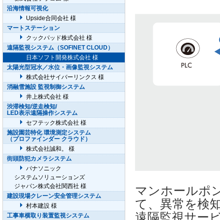
沿海情報可視化
Upside合同会社 様
マートステーション
クックパッド株式会社 様
遠隔監視システム（SOFINET CLOUD）
日本ソフト開発株式会社 様
太陽光型冠水／水位・画像監視システム
株式会社サイバーリンクス 様
消融雪施設 監視制御システム
井上株式会社 様
渋滞検知/逆走検知/
LED表示遠隔操作システム
セフテック株式会社 様
施設園芸特化 環境測定システム
（プロファインダー クラウド）
株式会社誠和。 様
街頭防犯カメラシステム
パナソニック
システムソリューションズ
ジャパン株式会社関西社 様
マンホールポ
建設現場クレーン安全管理システム
て、異常を検
村本建設 様
遠隔監視サー
工事車横取り装置監視システム