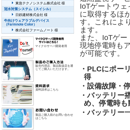
東急テクノシステム株式会社 様
IoTゲートウ
冠水対策システム（スイシル）
に取得するほ
日鉄建材株式会社 様
す。これによ
牛向けウェアラブルデバイス
（Farmnote Color）
ます。
株式会社ファームノート 様
また、IoTゲ
現地停電時も
マイクロサーバ開発者用
が可能です。
販売代理店、製品取扱店を通
・PLCにポー
じてご購入いただけます。
得
・設備故障・
資料請求はこちら
・バッテリー搭
め、停電時も
・バッテリー
製品ご購入前のお問い合わせ
はこちら