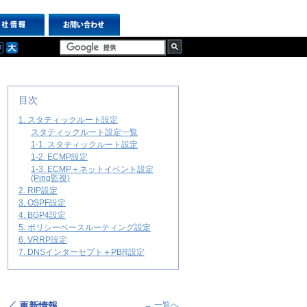
目次
1. スタティックルート設定
スタティックルート設定一覧
1-1. スタティックルート設定
1-2. ECMP設定
1-3. ECMP＋ネットイベント設定
(Ping監視)
2. RIP設定
3. OSPF設定
4. BGP4設定
5. ポリシーベースルーティング設定
6. VRRP設定
7. DNSインターセプト＋PBR設定
更新情報
→ 一覧へ