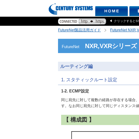
クリックするとS
FutureNet製品活用ガイド
FutureNet NX
NXR,VXRシリーズ
FutureNet
ルーティング編
1. スタティックルート設定
1-2. ECMP設定
同じ宛先に対して複数の経路が存在する場合
す。なお同じ宛先に対して同じディスタンス
【 構成図 】