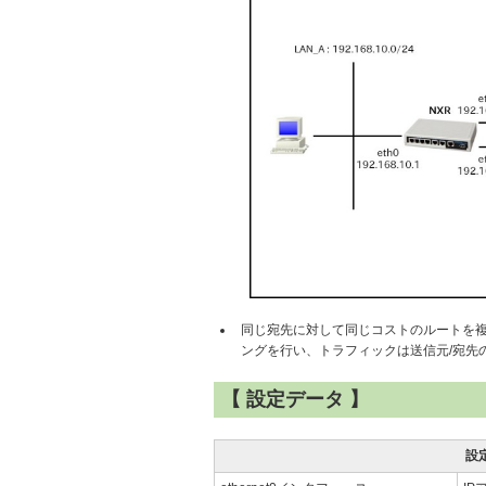
同じ宛先に対して同じコストのルートを複数設定す
ングを行い、トラフィックは送信元/宛先
【 設定データ 】
設