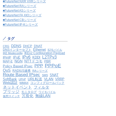
■FutureNet NXR,VXRシリーズ
■FutureNet RAシリーズ
■FutureNet ASシリーズ
■FutureNet FA,XIOシリーズ
■FutureNet CBシリーズ
■FutureNet IP-Kシリーズ
タグ
DDNS
DHCP
DNAT
CRG
Ethernet
DNSインターセプト
IIJモバイル
IKEv2 Configuration Payload
IKE Modeconfig
IPv6
L2TPv3
IPoE
KDDI
IPinIP
NGN
NTTドコモ
MAP-E
PBR
PPPoE
PPP
Policy Based IPsec
QoS
RADIUS連携
RAシリーズ
Route Based IPsec
SNAT
SMS
VLAN
SoftBank
URL転送
VRRP
UPnP
Web認証
コンフィグロールバック
WiMAX
ネットイベント
フィルタ
ブリッジ
モニタログ
ワイモバイル
冗長化
無線LAN
仮想スイッチ