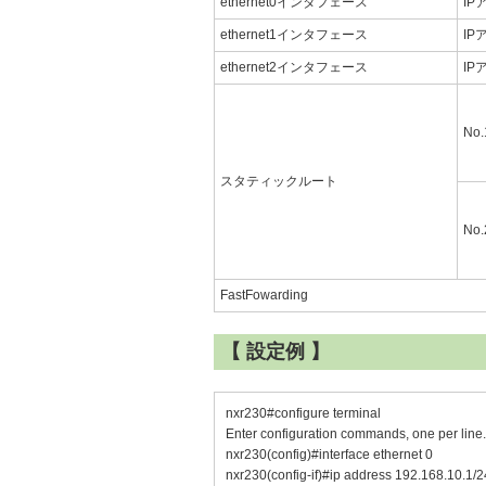
ethernet0インタフェース
IP
ethernet1インタフェース
IP
ethernet2インタフェース
IP
No.
スタティックルート
No.
FastFowarding
【 設定例 】
nxr230#configure terminal
Enter configuration commands, one per line
nxr230(config)#interface ethernet 0
nxr230(config-if)#ip address 192.168.10.1/2