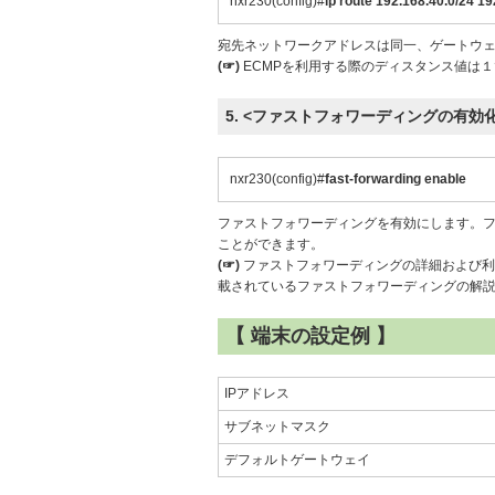
nxr230(config)#
ip route 192.168.40.0/24 19
宛先ネットワークアドレスは同一、ゲートウェ
(☞)
ECMPを利用する際のディスタンス値は
5. <ファストフォワーディングの有効化
nxr230(config)#
fast-forwarding enable
ファストフォワーディングを有効にします。
ことができます。
(☞)
ファストフォワーディングの詳細および利用時
載されているファストフォワーディングの解
【 端末の設定例 】
IPアドレス
サブネットマスク
デフォルトゲートウェイ