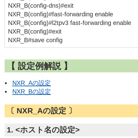
NXR_B(config-dns)#exit
NXR_B(config)#fast-forwarding enable
NXR_B(config)#l2tpv3 fast-forwarding enable
NXR_B(config)#exit
NXR_B#save config
【 設定例解説 】
NXR_Aの設定
NXR_Bの設定
〔 NXR_Aの設定 〕
1. <ホスト名の設定>