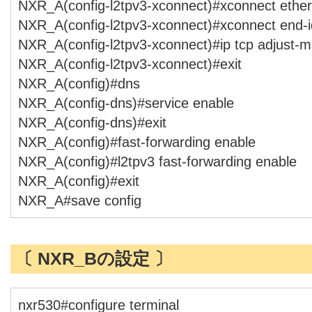
NXR_A(config-l2tpv3-xconnect)#xconnect ether
NXR_A(config-l2tpv3-xconnect)#xconnect end-i
NXR_A(config-l2tpv3-xconnect)#ip tcp adjust-m
NXR_A(config-l2tpv3-xconnect)#exit
NXR_A(config)#dns
NXR_A(config-dns)#service enable
NXR_A(config-dns)#exit
NXR_A(config)#fast-forwarding enable
NXR_A(config)#l2tpv3 fast-forwarding enable
NXR_A(config)#exit
NXR_A#save config
〔 NXR_Bの設定 〕
nxr530#configure terminal