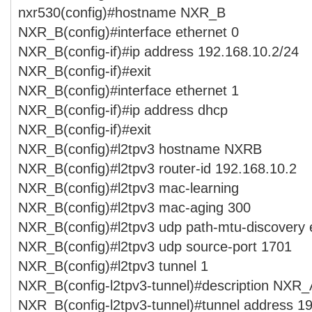
nxr530(config)#hostname NXR_B
NXR_B(config)#interface ethernet 0
NXR_B(config-if)#ip address 192.168.10.2/24
NXR_B(config-if)#exit
NXR_B(config)#interface ethernet 1
NXR_B(config-if)#ip address dhcp
NXR_B(config-if)#exit
NXR_B(config)#l2tpv3 hostname NXRB
NXR_B(config)#l2tpv3 router-id 192.168.10.2
NXR_B(config)#l2tpv3 mac-learning
NXR_B(config)#l2tpv3 mac-aging 300
NXR_B(config)#l2tpv3 udp path-mtu-discovery 
NXR_B(config)#l2tpv3 udp source-port 1701
NXR_B(config)#l2tpv3 tunnel 1
NXR_B(config-l2tpv3-tunnel)#description NXR_
NXR_B(config-l2tpv3-tunnel)#tunnel address 19