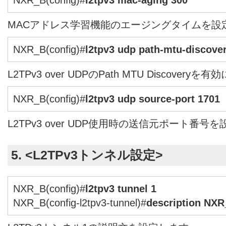
MACアドレス学習機能のエージングタイムを設
NXR_B(config)#
l2tpv3 udp path-mtu-discove
L2TPv3 over UDPのPath MTU Discovery
NXR_B(config)#
l2tpv3 udp source-port 1701
L2TPv3 over UDP使用時の送信元ポート番号
5. <L2TPv3トンネル設定>
NXR_B(config)#
l2tpv3 tunnel 1
NXR_B(config-l2tpv3-tunnel)#
description NX