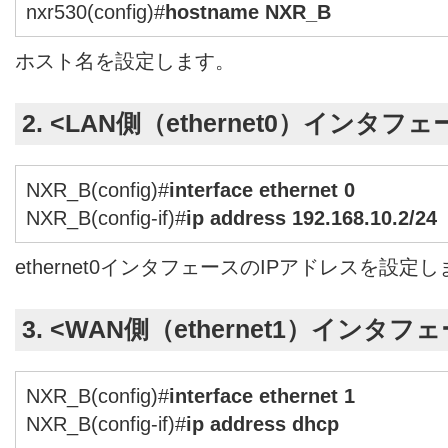
nxr530(config)#
hostname NXR_B
ホスト名を設定します。
2. <LAN側（ethernet0）インタフ
NXR_B(config)#
interface ethernet 0
NXR_B(config-if)#
ip address 192.168.10.2/24
ethernet0インタフェースのIPアドレスを設定
3. <WAN側（ethernet1）インタフ
NXR_B(config)#
interface ethernet 1
NXR_B(config-if)#
ip address dhcp