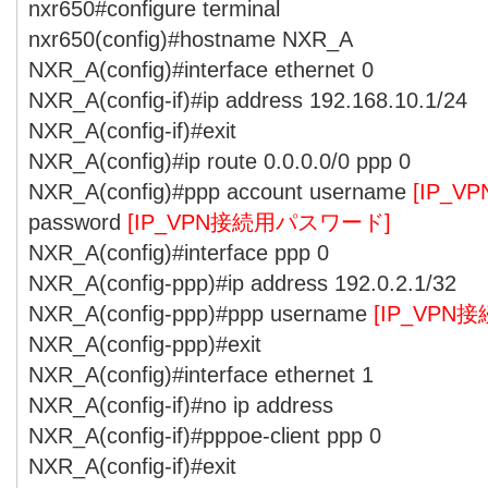
nxr650#configure terminal
nxr650(config)#hostname NXR_A
NXR_A(config)#interface ethernet 0
NXR_A(config-if)#ip address 192.168.10.1/24
NXR_A(config-if)#exit
NXR_A(config)#ip route 0.0.0.0/0 ppp 0
NXR_A(config)#ppp account username
[IP_
password
[IP_VPN接続用パスワード]
NXR_A(config)#interface ppp 0
NXR_A(config-ppp)#ip address 192.0.2.1/32
NXR_A(config-ppp)#ppp username
[IP_VPN
NXR_A(config-ppp)#exit
NXR_A(config)#interface ethernet 1
NXR_A(config-if)#no ip address
NXR_A(config-if)#pppoe-client ppp 0
NXR_A(config-if)#exit