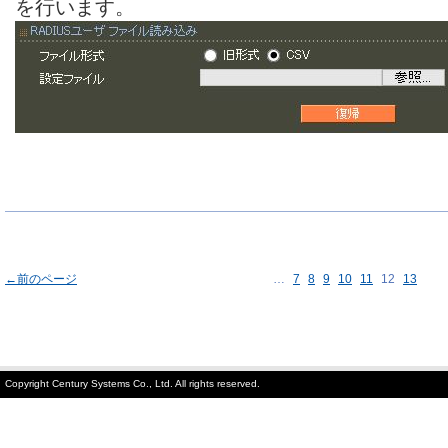
を行います。
←前のページ
…
7
8
9
10
11
12
13
Copyright Century Systems Co., Ltd. All rights reserved.