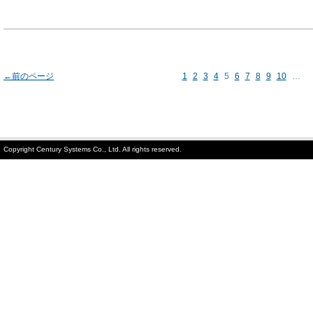
←前のページ
1
2
3
4
5
6
7
8
9
10
…
Copyright Century Systems Co., Ltd. All rights reserved.