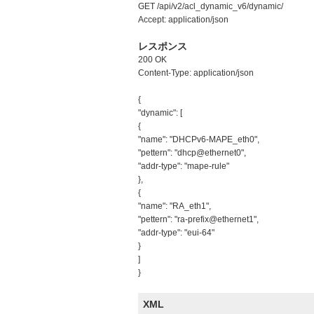
GET /api/v2/acl_dynamic_v6/dynamic/
Accept: application/json
レスポンス
200 OK
Content-Type: application/json
{
"dynamic": [
{
"name": "DHCPv6-MAPE_eth0",
"pettern": "dhcp@ethernet0",
"addr-type": "mape-rule"
},
{
"name": "RA_eth1",
"pettern": "ra-prefix@ethernet1",
"addr-type": "eui-64"
}
]
}
XML