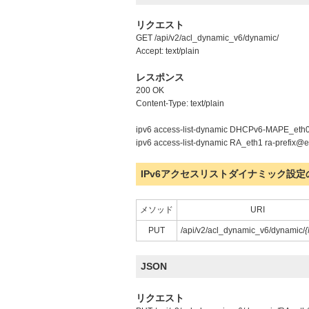
リクエスト
GET /api/v2/acl_dynamic_v6/dynamic/
Accept: text/plain
レスポンス
200 OK
Content-Type: text/plain
ipv6 access-list-dynamic DHCPv6-MAPE_eth
ipv6 access-list-dynamic RA_eth1 ra-prefix@e
IPv6アクセスリストダイナミック設定
メソッド
URI
PUT
/api/v2/acl_dynamic_v6/dynamic/
JSON
リクエスト