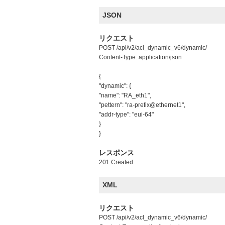
JSON
リクエスト
POST /api/v2/acl_dynamic_v6/dynamic/
Content-Type: application/json
{
"dynamic": {
"name": "RA_eth1",
"pettern": "ra-prefix@ethernet1",
"addr-type": "eui-64"
}
}
レスポンス
201 Created
XML
リクエスト
POST /api/v2/acl_dynamic_v6/dynamic/