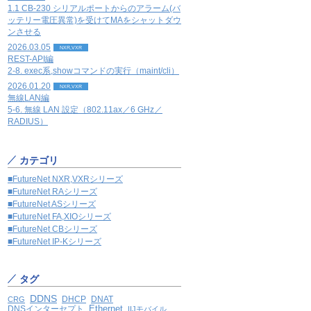
1.1 CB-230 シリアルポートからのアラーム(バ
ッテリー電圧異常)を受けてMAをシャットダウ
ンさせる
2026.03.05
NXR,VXR
REST-API編
2-8. exec系,showコマンドの実行（maint/cli）
2026.01.20
NXR,VXR
無線LAN編
5-6. 無線 LAN 設定（802.11ax／6 GHz／
RADIUS）
カテゴリ
■FutureNet NXR,VXRシリーズ
■FutureNet RAシリーズ
■FutureNet ASシリーズ
■FutureNet FA,XIOシリーズ
■FutureNet CBシリーズ
■FutureNet IP-Kシリーズ
タグ
DDNS
DHCP
DNAT
CRG
Ethernet
DNSインターセプト
IIJモバイル