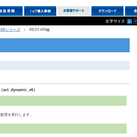
R,VXRシリーズ
REST-API編
cl_dynamic_v6）
る処理を実行します。