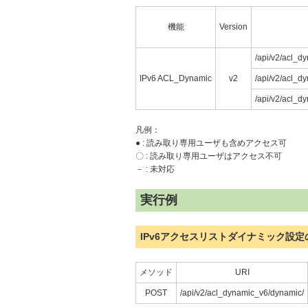
機能
Version
/api/v2/acl_d
IPv6 ACL_Dynamic
v2
/api/v2/acl_d
/api/v2/acl_d
凡例：
● : 読み取り専用ユーザも含めアクセス可
〇 : 読み取り専用ユーザはアクセス不可
－ : 未対応
実行例
IPv6アクセスリストダイナミック設定
メソッド
URI
POST
/api/v2/acl_dynamic_v6/dynamic/