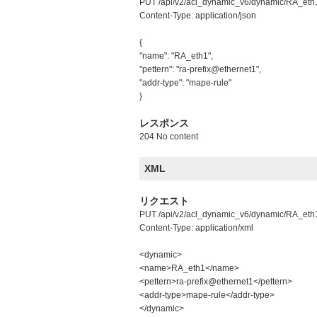
PUT /api/v2/acl_dynamic_v6/dynamic/RA_eth
Content-Type: application/json
{
"name": "RA_eth1",
"pettern": "ra-prefix@ethernet1",
"addr-type": "mape-rule"
}
レスポンス
204 No content
XML
リクエスト
PUT /api/v2/acl_dynamic_v6/dynamic/RA_eth
Content-Type: application/xml
<dynamic>
<name>RA_eth1</name>
<pettern>ra-prefix@ethernet1</pettern>
<addr-type>mape-rule</addr-type>
</dynamic>