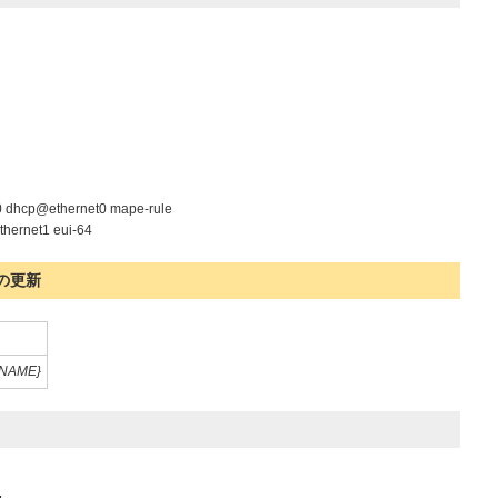
0 dhcp@ethernet0 mape-rule
thernet1 eui-64
の更新
{NAME}