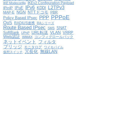
IKEv2 Configuration Payload
IKE Modeconfig
IPv6
L2TPv3
IPoE
KDDI
IPinIP
NGN
NTTドコモ
MAP-E
PBR
PPPoE
PPP
Policy Based IPsec
QoS
RADIUS連携
RAシリーズ
Route Based IPsec
SNAT
SMS
VLAN
SoftBank
URL転送
VRRP
UPnP
Web認証
コンフィグロールバック
WiMAX
ネットイベント
フィルタ
ブリッジ
モニタログ
ワイモバイル
冗長化
無線LAN
仮想スイッチ