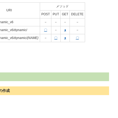
メソッド
URI
POST
PUT
GET
DELETE
ynamic_v6
－
－
－
－
ynamic_v6/dynamic/
〇
－
●
－
ynamic_v6/dynamic/
{NAME}
－
〇
●
〇
の作成