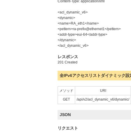
Content-Type: application/xml
<acl_dynamic_v6>
<dynamic>
<name>RA_eth1</name>
<pettern>ra-prefix@ethernet1</pettern>
<addr-type>eui-64</addr-type>
</dynamic>
</acl_dynamic_v6>
レスポンス
201 Created
全IPv6アクセスリストダイナミック設
メソッド
URI
GET
/api/v2/acl_dynamic_v6/dynamic/
JSON
リクエスト