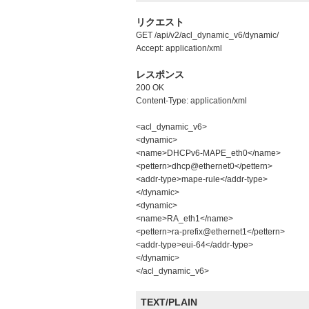
リクエスト
GET /api/v2/acl_dynamic_v6/dynamic/
Accept: application/xml
レスポンス
200 OK
Content-Type: application/xml
<acl_dynamic_v6>
<dynamic>
<name>DHCPv6-MAPE_eth0</name>
<pettern>dhcp@ethernet0</pettern>
<addr-type>mape-rule</addr-type>
</dynamic>
<dynamic>
<name>RA_eth1</name>
<pettern>ra-prefix@ethernet1</pettern>
<addr-type>eui-64</addr-type>
</dynamic>
</acl_dynamic_v6>
TEXT/PLAIN