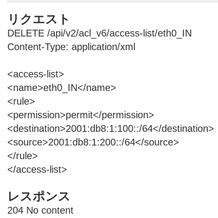
リクエスト
DELETE /api/v2/acl_v6/access-list/eth0_IN
Content-Type: application/xml
<access-list>
<name>eth0_IN</name>
<rule>
<permission>permit</permission>
<destination>2001:db8:1:100::/64</destination>
<source>2001:db8:1:200::/64</source>
</rule>
</access-list>
レスポンス
204 No content