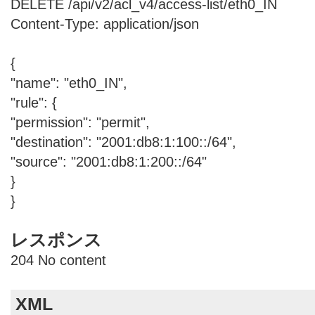
DELETE /api/v2/acl_v4/access-list/eth0_IN
Content-Type: application/json
{
"name": "eth0_IN",
"rule": {
"permission": "permit",
"destination": "2001:db8:1:100::/64",
"source": "2001:db8:1:200::/64"
}
}
レスポンス
204 No content
XML