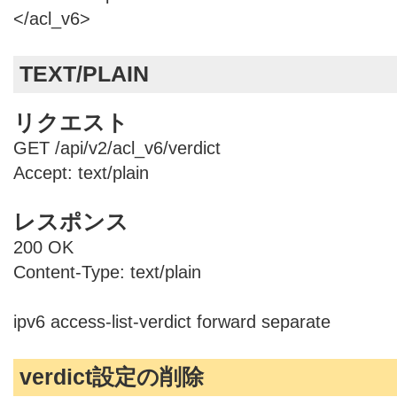
</acl_v6>
TEXT/PLAIN
リクエスト
GET /api/v2/acl_v6/verdict
Accept: text/plain
レスポンス
200 OK
Content-Type: text/plain
ipv6 access-list-verdict forward separate
verdict設定の削除