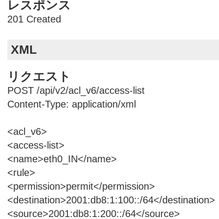
レスポンス
201 Created
XML
リクエスト
POST /api/v2/acl_v6/access-list
Content-Type: application/xml
<acl_v6>
<access-list>
<name>eth0_IN</name>
<rule>
<permission>permit</permission>
<destination>2001:db8:1:100::/64</destination>
<source>2001:db8:1:200::/64</source>