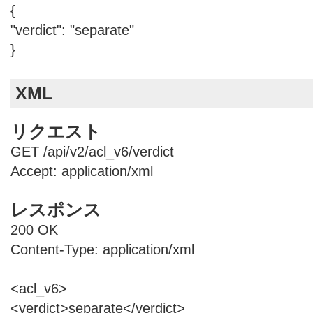
{
"verdict": "separate"
}
XML
リクエスト
GET /api/v2/acl_v6/verdict
Accept: application/xml
レスポンス
200 OK
Content-Type: application/xml
<acl_v6>
<verdict>separate</verdict>