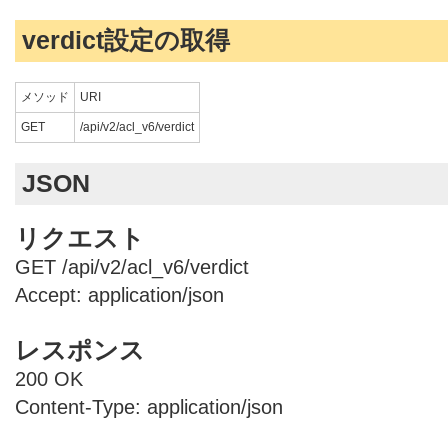
verdict設定の取得
メソッド
URI
GET
/api/v2/acl_v6/verdict
JSON
リクエスト
GET /api/v2/acl_v6/verdict
Accept: application/json
レスポンス
200 OK
Content-Type: application/json