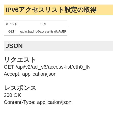
IPv6アクセスリスト設定の取得
メソッド
URI
GET
/api/v2/acl_v6/access-list/
{NAME}
JSON
リクエスト
GET /api/v2/acl_v6/access-list/eth0_IN
Accept: application/json
レスポンス
200 OK
Content-Type: application/json