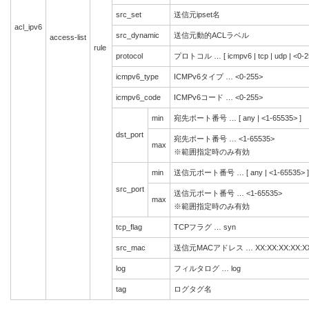
src_set
送信元ipset名
acl_ipv6
src_dynamic
送信元動的ACLラベル
access-list
rule
protocol
プロトコル … [ icmpv6 | tcp | udp | <0-2
icmpv6_type
ICMPv6タイプ … <0-255>
icmpv6_code
ICMPv6コード … <0-255>
min
宛先ポート番号 … [ any | <1-65535> ]
dst_port
宛先ポート番号 … <1-65535>
max
※範囲指定時のみ有効
min
送信元ポート番号 … [ any | <1-65535> ]
src_port
送信元ポート番号 … <1-65535>
max
※範囲指定時のみ有効
tcp_flag
TCPフラグ … syn
src_mac
送信元MACアドレス … XX:XX:XX:XX:XX
log
フィルタログ … log
tag
ログタグ名