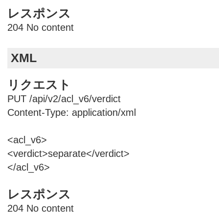
レスポンス
204 No content
XML
リクエスト
PUT /api/v2/acl_v6/verdict
Content-Type: application/xml
<acl_v6>
<verdict>separate</verdict>
</acl_v6>
レスポンス
204 No content