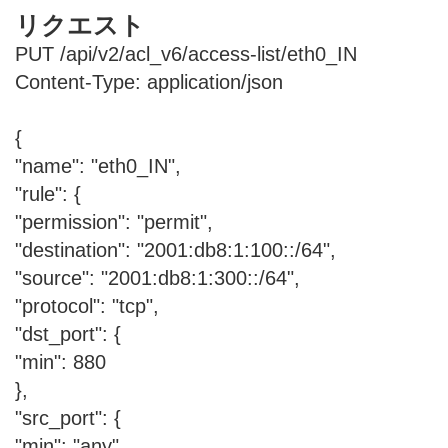
リクエスト
PUT /api/v2/acl_v6/access-list/eth0_IN
Content-Type: application/json
{
"name": "eth0_IN",
"rule": {
"permission": "permit",
"destination": "2001:db8:1:100::/64",
"source": "2001:db8:1:300::/64",
"protocol": "tcp",
"dst_port": {
"min": 880
},
"src_port": {
"min": "any"