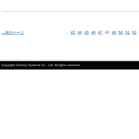
←前のページ
…
43
44
45
46
47
48
49
50
51
52
Copyright Century Systems Co., Ltd. All rights reserved.