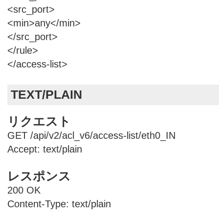
<src_port>
<min>any</min>
</src_port>
</rule>
</access-list>
TEXT/PLAIN
リクエスト
GET /api/v2/acl_v6/access-list/eth0_IN
Accept: text/plain
レスポンス
200 OK
Content-Type: text/plain