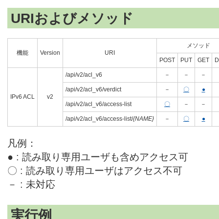
URIおよびメソッド
メソッド
機能
Version
URI
POST
PUT
GET
D
/api/v2/acl_v6
－
－
－
/api/v2/acl_v6/verdict
－
〇
●
IPv6 ACL
v2
/api/v2/acl_v6/access-list
〇
－
－
/api/v2/acl_v6/access-list/
{NAME}
－
〇
●
凡例：
● : 読み取り専用ユーザも含めアクセス可
〇 : 読み取り専用ユーザはアクセス不可
－ : 未対応
実行例