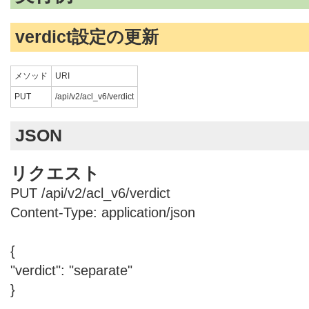
verdict設定の更新
メソッド
URI
PUT
/api/v2/acl_v6/verdict
JSON
リクエスト
PUT /api/v2/acl_v6/verdict
Content-Type: application/json
{
"verdict": "separate"
}