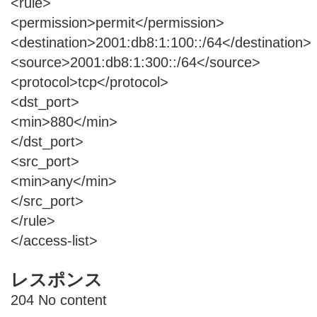
<rule>
<permission>permit</permission>
<destination>2001:db8:1:100::/64</destination>
<source>2001:db8:1:300::/64</source>
<protocol>tcp</protocol>
<dst_port>
<min>880</min>
</dst_port>
<src_port>
<min>any</min>
</src_port>
</rule>
</access-list>
レスポンス
204 No content