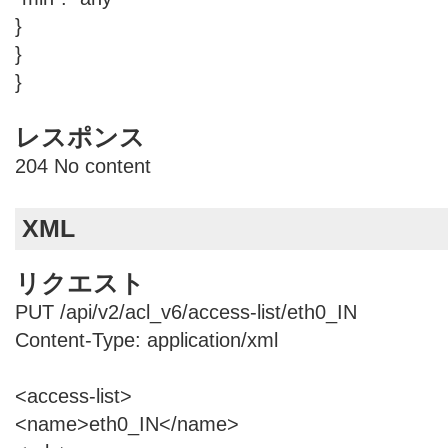
}
}
}
レスポンス
204 No content
XML
リクエスト
PUT /api/v2/acl_v6/access-list/eth0_IN
Content-Type: application/xml
<access-list>
<name>eth0_IN</name>