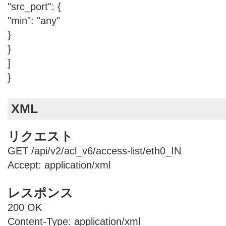
"src_port": {
"min": "any"
}
}
]
}
XML
リクエスト
GET /api/v2/acl_v6/access-list/eth0_IN
Accept: application/xml
レスポンス
200 OK
Content-Type: application/xml