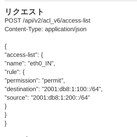
リクエスト
POST /api/v2/acl_v6/access-list
Content-Type: application/json
{
"access-list": {
"name": "eth0_IN",
"rule": {
"permission": "permit",
"destination": "2001:db8:1:100::/64",
"source": "2001:db8:1:200::/64"
}
}
}