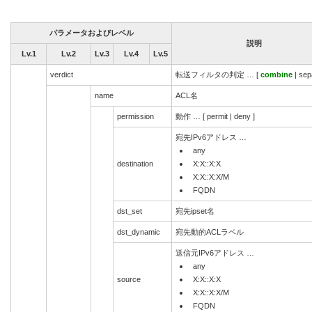
パラメータおよびレベル
説明
Lv.1
Lv.2
Lv.3
Lv.4
Lv.5
verdict
転送フィルタの判定 … [
combine
| sep
name
ACL名
permission
動作 … [ permit | deny ]
宛先IPv6アドレス …
any
destination
X:X::X:X
X:X::X:X/M
FQDN
dst_set
宛先ipset名
dst_dynamic
宛先動的ACLラベル
送信元IPv6アドレス …
any
source
X:X::X:X
X:X::X:X/M
FQDN