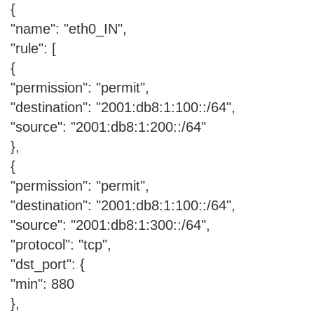
{
"name": "eth0_IN",
"rule": [
{
"permission": "permit",
"destination": "2001:db8:1:100::/64",
"source": "2001:db8:1:200::/64"
},
{
"permission": "permit",
"destination": "2001:db8:1:100::/64",
"source": "2001:db8:1:300::/64",
"protocol": "tcp",
"dst_port": {
"min": 880
},