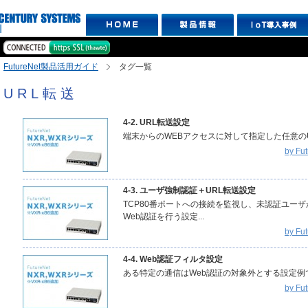
FutureNet製品活用ガイド
タグ一覧
URL転送
4-2. URL転送設定
端末からのWEBアクセスに対して指定した任意のU
by F
4-3. ユーザ強制認証＋URL転送設定
TCP80番ポートへの接続を監視し、未認証ユー
Web認証を行う設定...
by F
4-4. Web認証フィルタ設定
ある特定の通信はWeb認証の対象外とする設定例です
by F