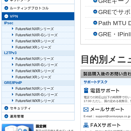
GREキー
GREでサ
Path MT
IPsec
FutureNet NXRシリーズ
GRE・IP
FutureNet NXR-Gシリーズ
FutureNet WXRシリーズ
FutureNet XRシリーズ
L2TPv3
目的別メニ
FutureNet NXRシリーズ
FutureNet NXR-Gシリーズ
FutureNet WXRシリーズ
FutureNet XRシリーズ
GRE/IPinIP
FutureNet NXRシリーズ
FutureNet NXR-Gシリーズ
電話での対応は以下の時間帯で行います。
FutureNet WXRシリーズ
17:00 ただし、国の定める祝祭
E-mail： support@centurysys.co.jp
製品の設定例を集めています