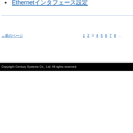
Ethernetインタフェース設定
←前のページ
1
2
3
4
5
6
7
8
…
Copyright Century Systems Co., Ltd. All rights reserved.