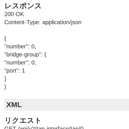
レスポンス
200 OK
Content-Type: application/json
{
"number": 0,
"bridge-group": {
"number": 0,
"port": 1
}
}
XML
リクエスト
GET /api/v2/tap-interface/tap/0