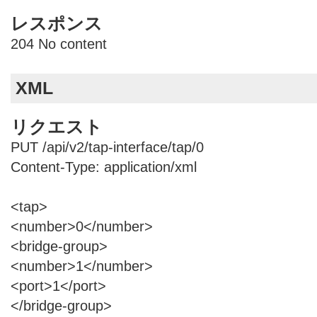
レスポンス
204 No content
XML
リクエスト
PUT /api/v2/tap-interface/tap/0
Content-Type: application/xml
<tap>
<number>0</number>
<bridge-group>
<number>1</number>
<port>1</port>
</bridge-group>