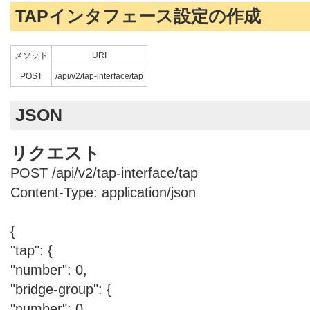
TAPインタフェース設定の作成
メソッド
URI
POST
/api/v2/tap-interface/tap
JSON
リクエスト
POST /api/v2/tap-interface/tap
Content-Type: application/json
{
"tap": {
"number": 0,
"bridge-group": {
"number": 0,