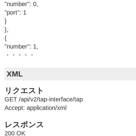
"number": 0,
"port": 1
}
},
{
"number": 1,
・・・・・
XML
リクエスト
GET /api/v2/tap-interface/tap
Accept: application/xml
レスポンス
200 OK