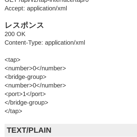
Accept: application/xml
レスポンス
200 OK
Content-Type: application/xml
<tap>
<number>0</number>
<bridge-group>
<number>0</number>
<port>1</port>
</bridge-group>
</tap>
TEXT/PLAIN