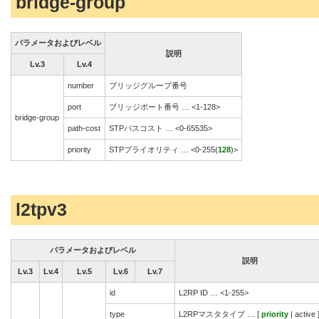
bridge-group
パラメータおよびレベル
説明
Lv.3
Lv.4
number
ブリッジグループ番号
port
ブリッジポート番号 … <1-128>
bridge-group
path-cost
STPパスコスト … <0-65535>
priority
STPプライオリティ … <0-255(
128
)>
l2tpv3
パラメータおよびレベル
説明
Lv.3
Lv.4
Lv.5
Lv.6
Lv.7
id
L2RP ID … <1-255>
type
L2RPマスタタイプ … [
priority
| active 