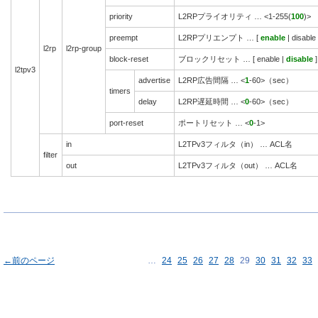
priority
L2RPプライオリティ … <1-255(
100
)>
preempt
L2RPプリエンプト … [
enable
| disable 
l2rp
l2rp-group
block-reset
ブロックリセット … [ enable |
disable
]
l2tpv3
advertise
L2RP広告間隔 … <
1
-60>（sec）
timers
delay
L2RP遅延時間 … <
0
-60>（sec）
port-reset
ポートリセット … <
0
-1>
in
L2TPv3フィルタ（in） … ACL名
filter
out
L2TPv3フィルタ（out） … ACL名
←前のページ
…
24
25
26
27
28
29
30
31
32
33