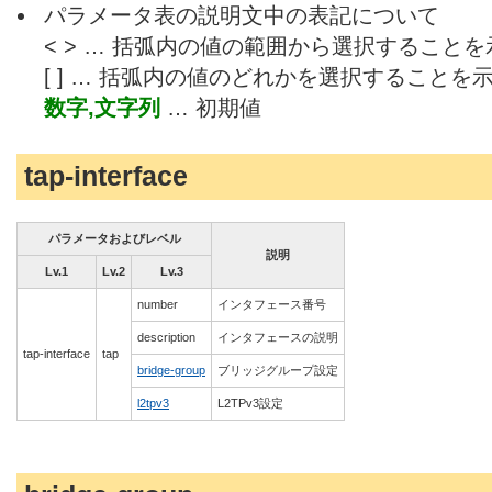
パラメータ表の説明文中の表記について
< > … 括弧内の値の範囲から選択すること
[ ] … 括弧内の値のどれかを選択することを
数字,文字列
… 初期値
tap-interface
パラメータおよびレベル
説明
Lv.1
Lv.2
Lv.3
number
インタフェース番号
description
インタフェースの説明
tap-interface
tap
bridge-group
ブリッジグループ設定
l2tpv3
L2TPv3設定