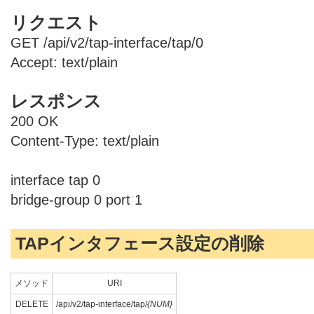
リクエスト
GET /api/v2/tap-interface/tap/0
Accept: text/plain
レスポンス
200 OK
Content-Type: text/plain
interface tap 0
bridge-group 0 port 1
TAPインタフェース設定の削除
メソッド
URI
DELETE
/api/v2/tap-interface/tap/
{NUM}