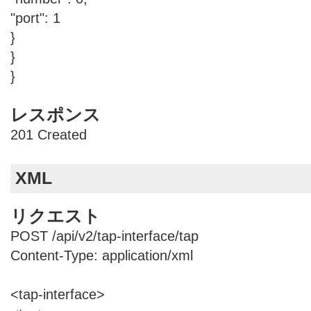
"port": 1
}
}
}
レスポンス
201 Created
XML
リクエスト
POST /api/v2/tap-interface/tap
Content-Type: application/xml
<tap-interface>