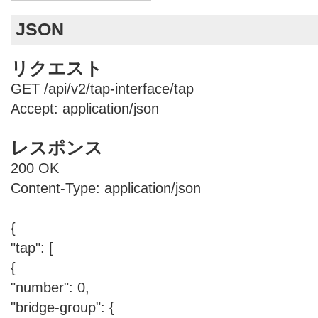
JSON
リクエスト
GET /api/v2/tap-interface/tap
Accept: application/json
レスポンス
200 OK
Content-Type: application/json
{
"tap": [
{
"number": 0,
"bridge-group": {