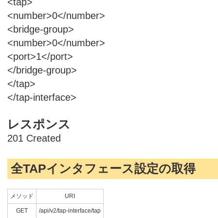
<tap>
<number>0</number>
<bridge-group>
<number>0</number>
<port>1</port>
</bridge-group>
</tap>
</tap-interface>
レスポンス
201 Created
全TAPインタフェース設定の取得
メソッド
URI
GET
/api/v2/tap-interface/tap