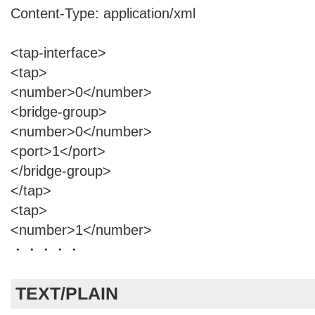
Content-Type: application/xml
<tap-interface>
<tap>
<number>0</number>
<bridge-group>
<number>0</number>
<port>1</port>
</bridge-group>
</tap>
<tap>
<number>1</number>
・・・・・
TEXT/PLAIN