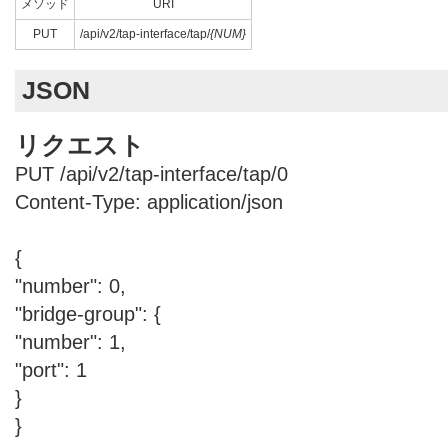
メソッド
URI
PUT
/api/v2/tap-interface/tap/
{NUM}
JSON
リクエスト
PUT /api/v2/tap-interface/tap/0
Content-Type: application/json
{
"number": 0,
"bridge-group": {
"number": 1,
"port": 1
}
}