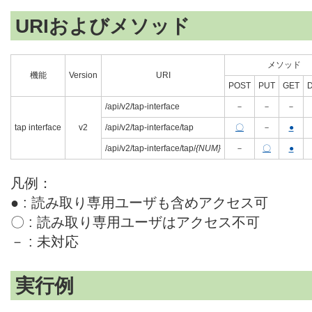
URIおよびメソッド
メソッド
機能
Version
URI
POST
PUT
GET
/api/v2/tap-interface
－
－
－
tap interface
v2
/api/v2/tap-interface/tap
〇
－
●
/api/v2/tap-interface/tap/
{NUM}
－
〇
●
凡例：
● : 読み取り専用ユーザも含めアクセス可
〇 : 読み取り専用ユーザはアクセス不可
－ : 未対応
実行例