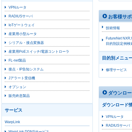
VPNルータ
お客様サポ
RADIUSサーバ
IoTゲートウェイ
技術情報
産業用小型ルータ
FutureNet N
シリアル・接点変換器
目的別設定例検
産業用PoEスイッチ/電源コントローラ
目的別メニュ
FL-net製品
接点・IP告知システム
修理サービス
Jアラート受信機
オプション
ダウンロー
販売終息製品
ダウンロード
サービス
VPNルータ
WarpLink
RADIUSサーバ
WarpLink DDNSサービス