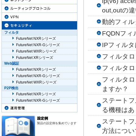
ip(v6) ac
out,ou
動的フィル
FQDNフ
フィルタ
FutureNet NXRシリーズ
IPフィル
FutureNet NXR-Gシリーズ
FutureNet WXRシリーズ
フィルタロ
FutureNet XRシリーズ
Web認証
フィルタロ
FutureNet NXRシリーズ
FutureNet NXR-Gシリーズ
フィルタロ
FutureNet WXRシリーズ
ますか？
P2P検出
FutureNet NXRシリーズ
ステートフ
FutureNet NXR-Gシリーズ
る機種はあ
ステートフ
製品の設定例を集めています
方法につい