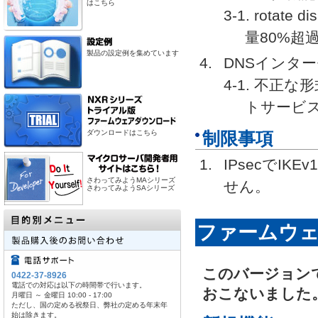
はこちら
3-1. rot
量80%
製品の設定例を集めています
DNSインタ
4-1. 不正
トサービ
ダウンロードはこちら
制限事項
IPsecでI
さわってみようMAシリーズ
せん。
さわってみようSAシリーズ
ファームウェアV
このバージョン
0422-37-8926
電話での対応は以下の時間帯で行います。
おこないました
月曜日 ～ 金曜日 10:00 - 17:00
ただし、国の定める祝祭日、弊社の定める年末年
始は除きます。