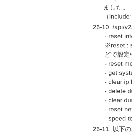
ました。
（incl
26-10. /a
- reset in
※reset
どで設定
- reset m
- get syst
- clear ip
- delete 
- clear d
- reset ne
- speed-te
26-11. 以