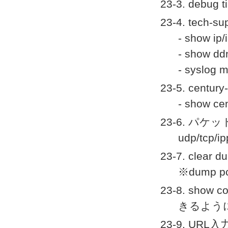
23-3. de
23-4. te
- show ip/
- show dd
- sysl
23-5. cent
- show 
23-6. パケッ
udp/tc
23-7. cl
※dump
23-8. sho
きるよう
23-9. U