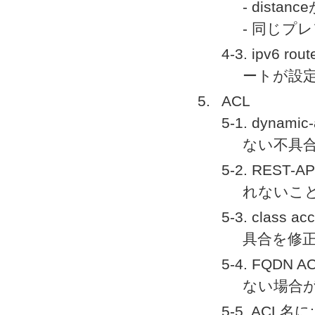
- distan
- 同じプ
4-3. ipv6 
ートが設
ACL
5-1. dy
ない不具
5-2. RES
れないこ
5-3. cla
具合を修
5-4. FQ
ない場合
5-5. ACL名