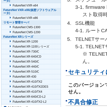
ータ)
FutureNet VXR-x64
3-1. firm
FutureNet VXR-x86(仮想ソフトウェアル
ータ)
スト取得
FutureNet VXR-x86
SSL機能
リモート管理サーバ
FutureNet CMS-1300
4-1. ルー
FutureNet CMS-1200
FutureNet XRシリーズ
TELNETサ
FutureNet XR-1200
5-1. TE
FutureNet XR-1100シリーズ
FutureNet XR-730/C
※ TEL
FutureNet XR-640/CD
ん。
FutureNet XR-540/C
FutureNet XR-440/C
セキュリティ
FutureNet XR-510/C
FutureNet XR-430
FutureNet XR-410/TX2
このバージョン
FutureNet XR-410/TX2DES
せん。
FutureNet XR-410/TX4
FutureNet XR-640/CD-L2
不具合修正
FutureNet XR-410/TX2-L2