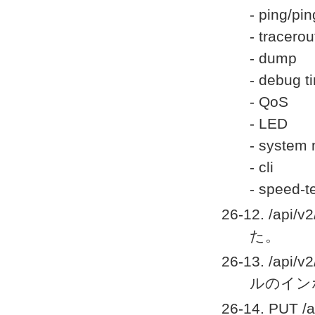
- ping/pi
- tracero
- dump
- debug t
- QoS
- LED
- system 
- cli
- speed-t
26-12. /a
た。
26-13. /a
ルのイン
26-14. PU