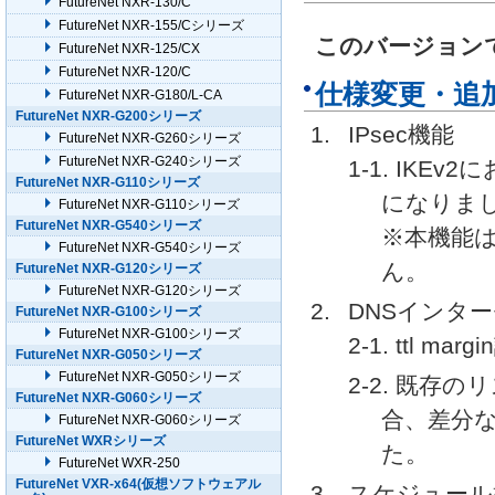
FutureNet NXR-130/C
FutureNet NXR-155/Cシリーズ
このバージョン
FutureNet NXR-125/CX
FutureNet NXR-120/C
仕様変更・追
FutureNet NXR-G180/L-CA
FutureNet NXR-G200シリーズ
IPsec機能
FutureNet NXR-G260シリーズ
FutureNet NXR-G240シリーズ
1-1. IK
FutureNet NXR-G110シリーズ
になりま
FutureNet NXR-G110シリーズ
FutureNet NXR-G540シリーズ
※本機能は
FutureNet NXR-G540シリーズ
ん。
FutureNet NXR-G120シリーズ
FutureNet NXR-G120シリーズ
DNSインタ
FutureNet NXR-G100シリーズ
FutureNet NXR-G100シリーズ
2-1. ttl 
FutureNet NXR-G050シリーズ
FutureNet NXR-G050シリーズ
2-2. 既
FutureNet NXR-G060シリーズ
合、差分
FutureNet NXR-G060シリーズ
FutureNet WXRシリーズ
た。
FutureNet WXR-250
FutureNet VXR-x64(仮想ソフトウェアル
スケジュール