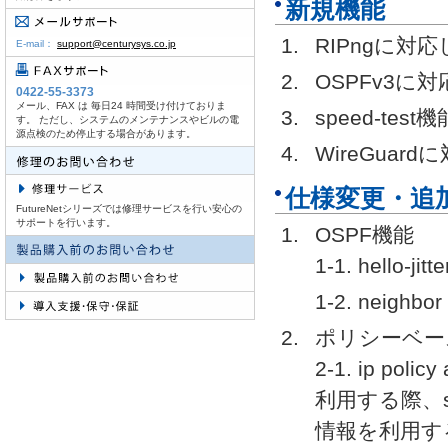
新規機能
RIPngに対
E-mail：
support@centurysys.co.jp
OSPFv3に
0422-55-3373
メール、FAX は 毎日24 時間受け付けておりま
speed-te
す。 ただし、システムのメンテナンスやビルの電
源点検のため停止する場合があります。
WireGuar
仕様変更・追
FutureNetシリーズでは修理サービスを行い安心の
サポートを行います。
OSPF機能
1-1. hello
1-2. nei
ポリシーベー
2-1. ip p
利用する際、src
情報を利用す