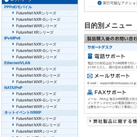
実行可能なアクショ
PPPoE/モバイル
FutureNet NXRシリーズ
FutureNet NXR-Gシリーズ
目的別メニュー
FutureNet WXRシリーズ
FutureNet XRシリーズ
IPv4/IPv6
FutureNet NXRシリーズ
FutureNet NXR-Gシリーズ
FutureNet WXRシリーズ
Ethernet/VLAN
電話での対応は以下の時間帯で行います。
17:00 ただし、国の定める祝祭
FutureNet NXRシリーズ
FutureNet NXR-Gシリーズ
FutureNet WXRシリーズ
E-mail： support@centurysys.co.jp
NAT/UPnP
FutureNet NXRシリーズ
メール、FAXは 毎日24時間受け
FutureNet NXR-Gシリーズ
メンテナンスやビルの電源点検のた
FutureNet WXRシリーズ
は弊社ホームページ等にて事前にご
ネットイベント/VRRP
FutureNet NXRシリーズ
FutureNet NXR-Gシリーズ
FutureNet WXRシリーズ