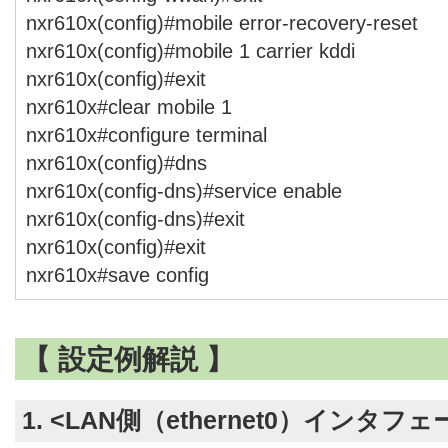
nxr610x(config)#mobile error-recovery-reset
nxr610x(config)#mobile 1 carrier kddi
nxr610x(config)#exit
nxr610x#clear mobile 1
nxr610x#configure terminal
nxr610x(config)#dns
nxr610x(config-dns)#service enable
nxr610x(config-dns)#exit
nxr610x(config)#exit
nxr610x#save config
【 設定例解説 】
1. <LAN側（ethernet0）インタフ