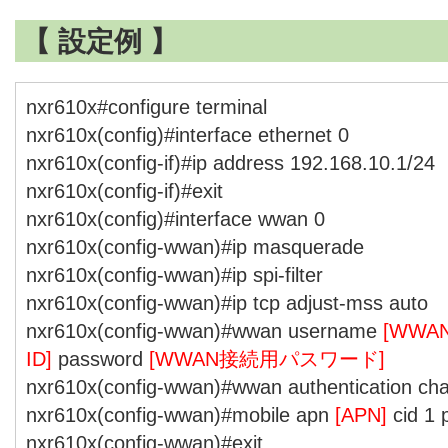
【 設定例 】
nxr610x#configure terminal
nxr610x(config)#interface ethernet 0
nxr610x(config-if)#ip address 192.168.10.1/24
nxr610x(config-if)#exit
nxr610x(config)#interface wwan 0
nxr610x(config-wwan)#ip masquerade
nxr610x(config-wwan)#ip spi-filter
nxr610x(config-wwan)#ip tcp adjust-mss auto
nxr610x(config-wwan)#wwan username
[WW
ID]
password
[WWAN接続用パスワード]
nxr610x(config-wwan)#wwan authentication ch
nxr610x(config-wwan)#mobile apn
[APN]
cid 1 
nxr610x(config-wwan)#exit