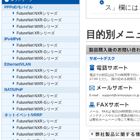
ス」欄には
PPPoE/モバイル
FutureNet NXRシリーズ
FutureNet NXR-Gシリーズ
FutureNet WXRシリーズ
目的別メニ
FutureNet XRシリーズ
IPv4/IPv6
FutureNet NXRシリーズ
FutureNet NXR-Gシリーズ
FutureNet WXRシリーズ
Ethernet/VLAN
FutureNet NXRシリーズ
電話での対応は以下の時間帯で行います。
FutureNet NXR-Gシリーズ
17:00 ただし、国の定める祝祭
FutureNet WXRシリーズ
NAT/UPnP
E-mail： support@centurysys.co.jp
FutureNet NXRシリーズ
FutureNet NXR-Gシリーズ
FutureNet WXRシリーズ
メール、FAXは 毎日24時間受け
ネットイベント/VRRP
メンテナンスやビルの電源点検のた
は弊社ホームページ等にて事前にご
FutureNet NXRシリーズ
FutureNet NXR-Gシリーズ
FutureNet WXRシリーズ