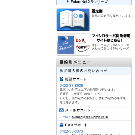
FutureNet XRシリーズ
製品の設定例を集めています
さわってみようMAシリーズ
さわってみようSAシリーズ
0422-37-8926
電話での対応は以下の時間帯で行います。
月曜日 ～ 金曜日 10:00 - 17:00
ただし、国の定める祝祭日、弊社の定める年末年
始は除きます。
E-mail：
support@centurysys.co.jp
0422-55-3373