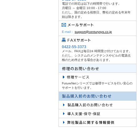
電話での対応は以下の時間帯で行います。
月曜日 ～ 金曜日 10:00 - 17:00
ただし、国の定める祝祭日、弊社の定める年末年
始は除きます。
E-mail：
support@centurysys.co.jp
0422-55-3373
メール、FAXは毎日24 時間受け付けております。
ただし、システムのメンテナンスやビルの電源点
検のため停止する場合があります。
FutureNetシリーズでは修理サービスを行い安心の
サポートを行います。