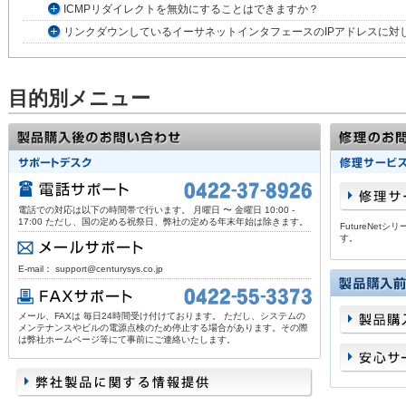
ICMPリダイレクトを無効にすることはできますか？
リンクダウンしているイーサネットインタフェースのIPアドレスに対
目的別メニュー
電話での対応は以下の時間帯で行います。 月曜日 〜 金曜日 10:00 -
17:00 ただし、国の定める祝祭日、弊社の定める年末年始は除きます。
FutureNe
す。
E-mail： support@centurysys.co.jp
メール、FAXは 毎日24時間受け付けております。 ただし、システムの
メンテナンスやビルの電源点検のため停止する場合があります。その際
は弊社ホームページ等にて事前にご連絡いたします。