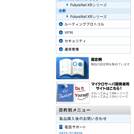
FutureNet XRシリーズ
全般
FutureNet XRシリーズ
製品の設定例を集めています
さわってみようMAシリーズ
さわってみようSAシリーズ
0422-37-8926