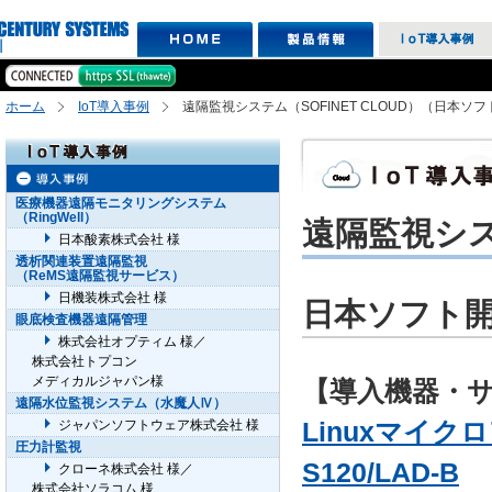
ホーム
IoT導入事例
遠隔監視システム（SOFINET CLOUD）（日本ソ
医療機器遠隔モニタリングシステム
（RingWell）
遠隔監視システ
日本酸素株式会社 様
透析関連装置遠隔監視
（ReMS遠隔監視サービス）
日機装株式会社 様
日本ソフト開
眼底検査機器遠隔管理
株式会社オプティム 様／
株式会社トプコン
メディカルジャパン様
【導入機器・
遠隔水位監視システム（水魔人Ⅳ）
Linuxマイクロ
ジャパンソフトウェア株式会社 様
圧力計監視
S120/LAD-B
クローネ株式会社 様／
株式会社ソラコム 様