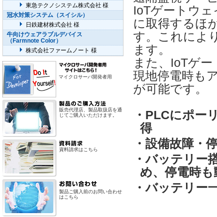
東急テクノシステム株式会社 様
IoTゲートウ
冠水対策システム（スイシル）
に取得するほ
日鉄建材株式会社 様
す。これによ
牛向けウェアラブルデバイス
（Farmnote Color）
ます。
株式会社ファームノート 様
また、IoTゲ
現地停電時も
マイクロサーバ開発者用
が可能です。
販売代理店、製品取扱店を通
・PLCにポー
じてご購入いただけます。
得
・設備故障・
資料請求はこちら
・バッテリー搭
め、停電時も
・バッテリー
製品ご購入前のお問い合わせ
はこちら