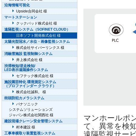
沿海情報可視化
Upside合同会社 様
マートステーション
クックパッド株式会社 様
遠隔監視システム（SOFINET CLOUD）
日本ソフト開発株式会社 様
太陽光型冠水／水位・画像監視システム
株式会社サイバーリンクス 様
消融雪施設 監視制御システム
井上株式会社 様
渋滞検知/逆走検知/
LED表示遠隔操作システム
セフテック株式会社 様
施設園芸特化 環境測定システム
（プロファインダー クラウド）
株式会社誠和。 様
街頭防犯カメラシステム
パナソニック
システムソリューションズ
ジャパン株式会社関西社 様
マンホールポ
建設現場クレーン安全管理システム
て、異常を検
村本建設 様
遠隔監視サー
工事車横取り装置監視システム