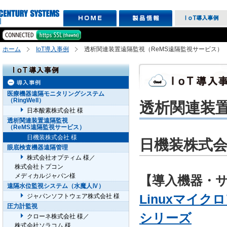
ホーム
IoT導入事例
透析関連装置遠隔監視（ReMS遠隔監視サービス）
医療機器遠隔モニタリングシステム
（RingWell）
透析関連装置
日本酸素株式会社 様
透析関連装置遠隔監視
（ReMS遠隔監視サービス）
日機装株式会社 様
日機装株式会
眼底検査機器遠隔管理
株式会社オプティム 様／
株式会社トプコン
メディカルジャパン様
【導入機器・
遠隔水位監視システム（水魔人Ⅳ）
Linuxマイクロ
ジャパンソフトウェア株式会社 様
圧力計監視
シリーズ
クローネ株式会社 様／
株式会社ソラコム 様