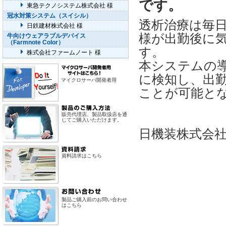
です。
東急テクノシステム株式会社 様
冠水対策システム（スイシル）
透析治療は毎
日鉄建材株式会社 様
様が出勤後に
牛向けウェアラブルデバイス
（Farmnote Color）
す。
株式会社ファームノート 様
本システムの
に検知し、出
マイクロサーバ開発者用
ことが可能と
販売代理店、製品取扱店を通
じてご購入いただけます。
日機装株式会
資料請求はこちら
製品ご購入前のお問い合わせ
はこちら