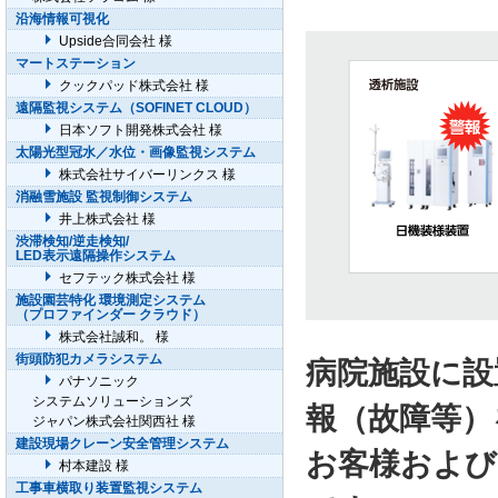
沿海情報可視化
Upside合同会社 様
マートステーション
クックパッド株式会社 様
遠隔監視システム（SOFINET CLOUD）
日本ソフト開発株式会社 様
太陽光型冠水／水位・画像監視システム
株式会社サイバーリンクス 様
消融雪施設 監視制御システム
井上株式会社 様
渋滞検知/逆走検知/
LED表示遠隔操作システム
セフテック株式会社 様
施設園芸特化 環境測定システム
（プロファインダー クラウド）
株式会社誠和。 様
街頭防犯カメラシステム
病院施設に設
パナソニック
システムソリューションズ
報（故障等）
ジャパン株式会社関西社 様
建設現場クレーン安全管理システム
お客様および
村本建設 様
工事車横取り装置監視システム