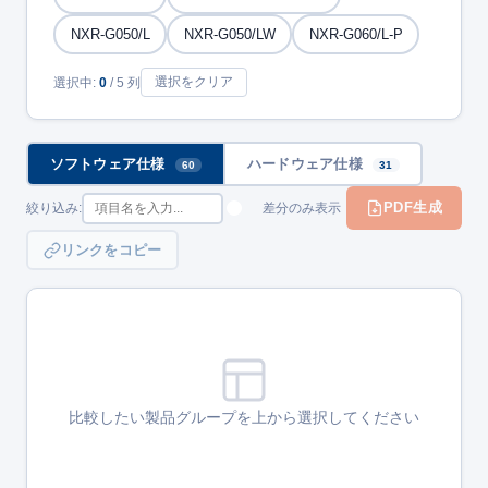
NXR-G050/L
NXR-G050/LW
NXR-G060/L-P
選択をクリア
選択中:
0
/ 5 列
ソフトウェア仕様
ハードウェア仕様
60
31
PDF生成
絞り込み:
差分のみ表示
リンクをコピー
比較したい製品グループを上から選択してください