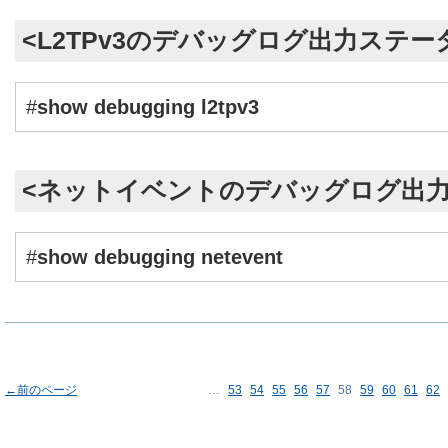
<L2TPv3のデバッグログ出力ステー
#
show debugging l2tpv3
<ネットイベントのデバッグログ出力
#
show debugging netevent
←前のページ
…
53
54
55
56
57
58
59
60
61
62