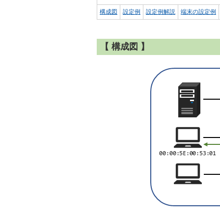
構成図
設定例
設定例解説
端末の設定例
【 構成図 】