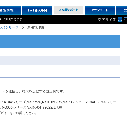
SLに変更できます。
R,VXRシリーズ
運用管理編
パケットを送信し、端末を起動する設定例です。
610Xシリーズ,NXR-530,NXR-160/LW,NXR-G180/L-CA,NXR-G200シリー
R-G050シリーズ,VXR-x64（2022/1現在）
ズガイドをご確認ください。