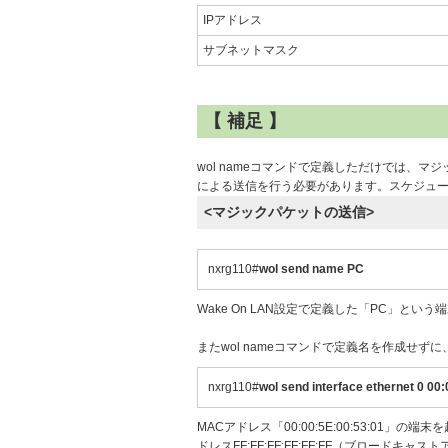
IPアドレス
サブネットマスク
【 補足 】
wol nameコマンドで定義しただけでは、
による送信を行う必要があります。スケジュ
<マジックパケットの送信>
nxrg110#
wol send name PC
Wake On LAN設定で定義した「PC」と
またwol nameコマンドで定義名を作成せ
nxrg110#
wol send interface ethernet 0 00
MACアドレス「00:00:5E:00:53:01」
ドレスFF:FF:FF:FF:FF:FF（ブロードキ