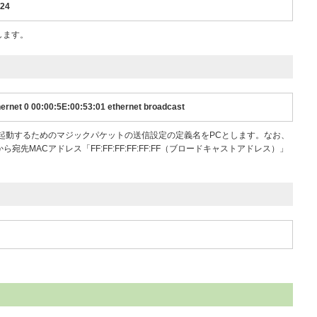
/24
定します。
hernet 0 00:00:5E:00:53:01 ethernet broadcast
1」の端末を起動するためのマジックパケットの送信設定の定義名をPCとします。なお、
ら宛先MACアドレス「FF:FF:FF:FF:FF:FF（ブロードキャストアドレス）」