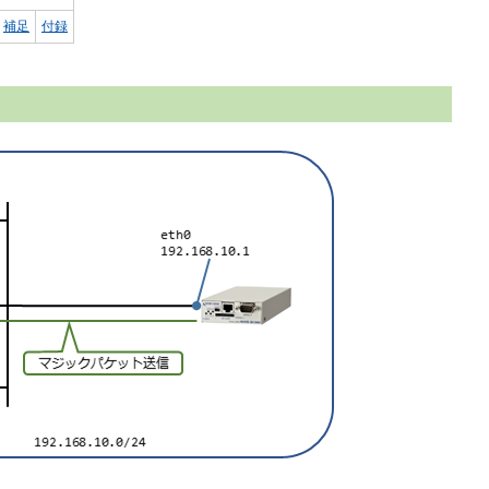
補足
付録