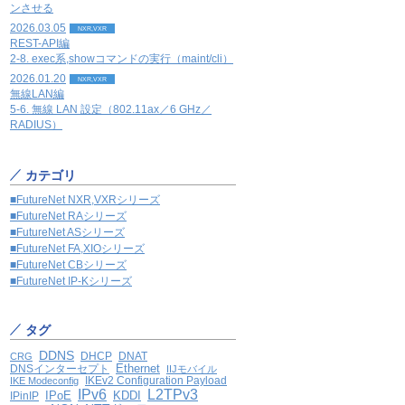
ンさせる
2026.03.05
NXR,VXR
REST-API編
2-8. exec系,showコマンドの実行（maint/cli）
2026.01.20
NXR,VXR
無線LAN編
5-6. 無線 LAN 設定（802.11ax／6 GHz／
RADIUS）
カテゴリ
■FutureNet NXR,VXRシリーズ
■FutureNet RAシリーズ
■FutureNet ASシリーズ
■FutureNet FA,XIOシリーズ
■FutureNet CBシリーズ
■FutureNet IP-Kシリーズ
タグ
DDNS
DHCP
DNAT
CRG
Ethernet
DNSインターセプト
IIJモバイル
IKEv2 Configuration Payload
IKE Modeconfig
IPv6
L2TPv3
IPoE
KDDI
IPinIP