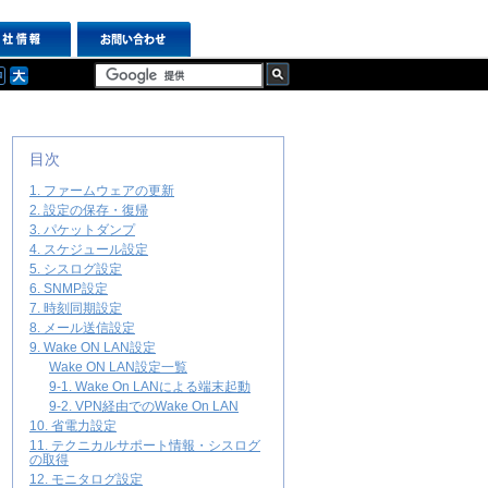
目次
1. ファームウェアの更新
2. 設定の保存・復帰
3. パケットダンプ
4. スケジュール設定
5. シスログ設定
6. SNMP設定
7. 時刻同期設定
8. メール送信設定
9. Wake ON LAN設定
Wake ON LAN設定一覧
9-1. Wake On LANによる端末起動
9-2. VPN経由でのWake On LAN
10. 省電力設定
11. テクニカルサポート情報・シスログ
の取得
12. モニタログ設定