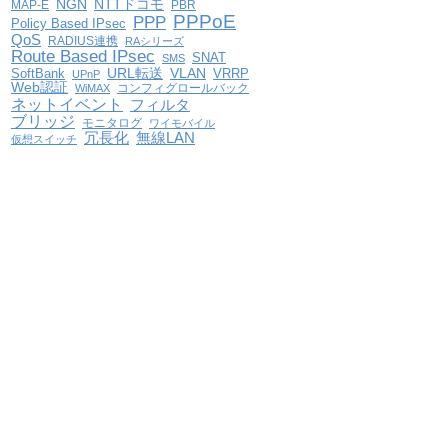
NGN
NTTドコモ
MAP-E
PBR
PPPoE
PPP
Policy Based IPsec
QoS
RADIUS連携
RAシリーズ
Route Based IPsec
SNAT
SMS
VLAN
SoftBank
URL転送
VRRP
UPnP
Web認証
コンフィグロールバック
WiMAX
ネットイベント
フィルタ
ブリッジ
モニタログ
ワイモバイル
冗長化
無線LAN
仮想スイッチ