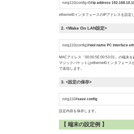
nxrg110(config-if)#
ip address 192.168.10.1
ethernet0インタフェースのIPアドレスを設
2. <Wake On LAN設定>
nxrg110(config)#
wol name PC interface et
MACアドレス「00:00:5E:00:53:0
マジックパケットはethernet0インタフェースか
で送信します。
3. <設定の保存>
nxrg110#
save config
設定内容を保存します。
【 端末の設定例 】