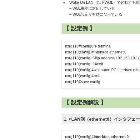
Wake On LAN（以下WOL）で起動
– WOL機能に対応している
– WOL設定が有効になっている
【 設定例 】
nxrg110#configure terminal
nxrg110(config)#interface ethernet 0
nxrg110(config-if)#ip address 192.168.10.1/
nxrg110(config-if)#exit
nxrg110(config)#wol name PC interface ethe
nxrg110(config)#exit
nxrg110#save config
【 設定例解説 】
1. <LAN側（ethernet0）インタフェ
nxrg110(config)#
interface ethernet 0