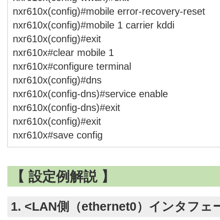
nxr610x(config)#mobile error-recovery-reset
nxr610x(config)#mobile 1 carrier kddi
nxr610x(config)#exit
nxr610x#clear mobile 1
nxr610x#configure terminal
nxr610x(config)#dns
nxr610x(config-dns)#service enable
nxr610x(config-dns)#exit
nxr610x(config)#exit
nxr610x#save config
【 設定例解説 】
1. <LAN側（ethernet0）インタフ