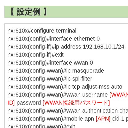
【 設定例 】
nxr610x#configure terminal
nxr610x(config)#interface ethernet 0
nxr610x(config-if)#ip address 192.168.10.1/24
nxr610x(config-if)#exit
nxr610x(config)#interface wwan 0
nxr610x(config-wwan)#ip masquerade
nxr610x(config-wwan)#ip spi-filter
nxr610x(config-wwan)#ip tcp adjust-mss auto
nxr610x(config-wwan)#wwan username
[WW
ID]
password
[WWAN接続用パスワード]
nxr610x(config-wwan)#wwan authentication ch
nxr610x(config-wwan)#mobile apn
[APN]
cid 1 
nxr610x(config-wwan)#exit