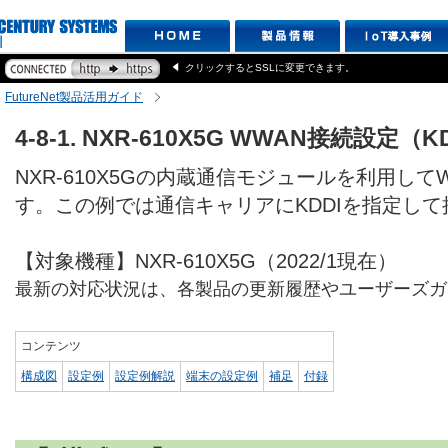
クリックするとSSLに変更できます。
FutureNet製品活用ガイド
4-8-1. NXR-610X5G WWAN接続設定（K
NXR-610X5Gの内蔵通信モジュールを利用し
す。この例では通信キャリアにKDDIを指定し
【対象機種】NXR-610X5G（2022/1現在）
最新の対応状況は、各製品の更新履歴やユーザーズガ
コンテンツ
構成図
設定例
設定例解説
端末の設定例
補足
付録