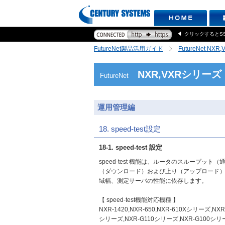
クリックするとS
FutureNet製品活用ガイド
FutureNet NX
NXR,VXRシリーズ
FutureNet
運用管理編
18. speed-test設定
18-1. speed-test 設定
speed-test 機能は、ルータのスループッ
（ダウンロード）および上り（アップロード
域幅、測定サーバの性能に依存します。
【 speed-test機能対応機種 】
NXR-1420,NXR-650,NXR-610Xシリーズ,NX
シリーズ,NXR-G110シリーズ,NXR-G100シリー