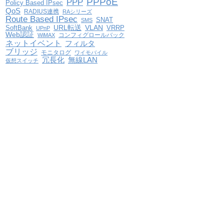
PPPoE
PPP
Policy Based IPsec
QoS
RADIUS連携
RAシリーズ
Route Based IPsec
SNAT
SMS
VLAN
SoftBank
URL転送
VRRP
UPnP
Web認証
コンフィグロールバック
WiMAX
ネットイベント
フィルタ
ブリッジ
モニタログ
ワイモバイル
冗長化
無線LAN
仮想スイッチ