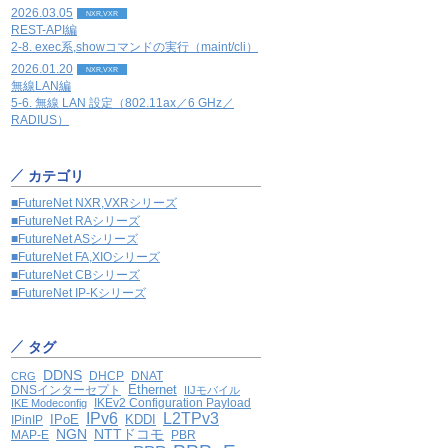
2026.03.05
NXR,VXR
REST-API編
2-8. exec系,showコマンドの実行（maint/cli）
2026.01.20
NXR,VXR
無線LAN編
5-6. 無線 LAN 設定（802.11ax／6 GHz／
RADIUS）
カテゴリ
■FutureNet NXR,VXRシリーズ
■FutureNet RAシリーズ
■FutureNet ASシリーズ
■FutureNet FA,XIOシリーズ
■FutureNet CBシリーズ
■FutureNet IP-Kシリーズ
タグ
DDNS
DHCP
DNAT
CRG
Ethernet
DNSインターセプト
IIJモバイル
IKEv2 Configuration Payload
IKE Modeconfig
IPv6
L2TPv3
IPoE
KDDI
IPinIP
NGN
NTTドコモ
MAP-E
PBR