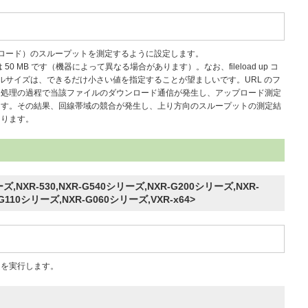
プロード）のスループットを測定するように設定します。
 MB です（機器によって異なる場合があります）。なお、fileload up コ
イルサイズは、できるだけ小さい値を指定することが望ましいです。URL のフ
定処理の過程で当該ファイルのダウンロード通信が発生し、アップロード測定
ます。その結果、回線帯域の競合が発生し、上り方向のスループットの測定結
あります。
リーズ,NXR-530,NXR-G540シリーズ,NXR-G200シリーズ,NXR-
-G110シリーズ,NXR-G060シリーズ,VXR-x64>
測定を実行します。