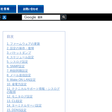
目次
1. ファームウェアの更新
2. 設定の保存・復帰
3. パケットダンプ
4. スケジュール設定
5. シスログ設定
6. SNMP設定
7. 時刻同期設定
8. メール送信設定
9. Wake ON LAN設定
10. 省電力設定
11. テクニカルサポート情報・シスログ
の取得
12. モニタログ設定
13. CLI設定
14. ターミナルサーバ設定
15. DDNS設定