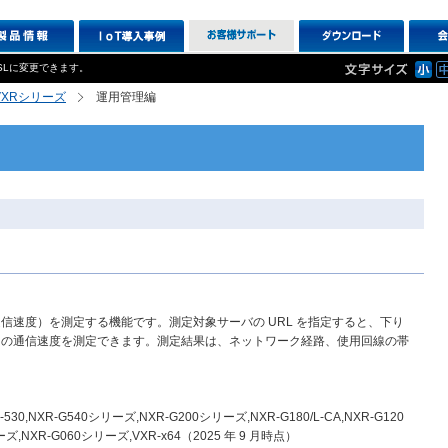
SLに変更できます。
R,VXRシリーズ
運用管理編
ト（通信速度）を測定する機能です。測定対象サーバの URL を指定すると、下り
）の通信速度を測定できます。測定結果は、ネットワーク経路、使用回線の帯
R-530,NXR-G540シリーズ,NXR-G200シリーズ,NXR-G180/L-CA,NXR-G120
ズ,NXR-G060シリーズ,VXR-x64（2025 年 9 月時点）