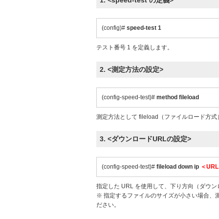
1. <speed-test の定義>
(config)#
speed-test 1
テスト番号 1 を定義します。
2. <測定方法の設定>
(config-speed-test)#
method fileload
測定方法として fileload（ファイルロード
3. <ダウンロードURLの設定>
(config-speed-test)#
fileload down ip
＜UR
指定した URL を使用して、下り方向（ダウ
※ 指定するファイルのサイズが小さい場合、
ださい。