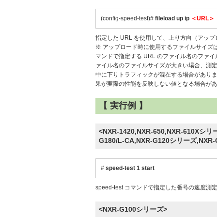
(config-speed-test)#
fileload up ip
＜URL＞
指定した URL を使用して、上り方向（アッ
※ アップロード時に使用するファイルサイズは 50
マンドで指定する URL のファイル名のファ
ァイル名のファイルサイズが大きい場合、測
中に下りトラフィックが混在する場合があり
果が実際の性能を反映しない値となる場合が
【 実行例 】
<NXR-1420,NXR-650,NXR-610Xシ
G180/L-CA,NXR-G120シリーズ,NXR
#
speed-test 1 start
speed-test コマンドで指定した番号の速度
<NXR-G100シリーズ>