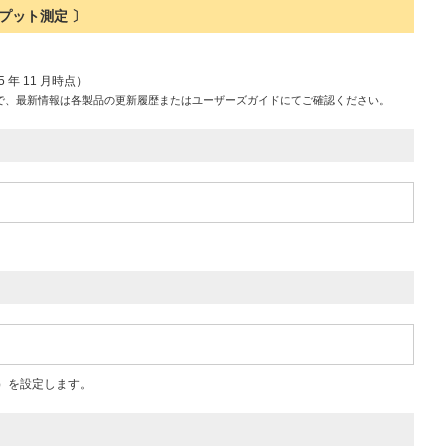
プット測定 〕
25 年 11 月時点）
で、最新情報は各製品の更新履歴またはユーザーズガイドにてご確認ください。
方式）を設定します。