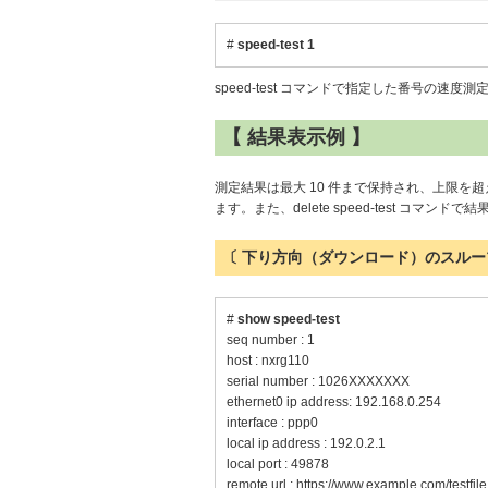
#
speed-test 1
speed-test コマンドで指定した番号の速度
【 結果表示例 】
測定結果は最大 10 件まで保持され、上限
ます。また、delete speed-test コマン
〔 下り方向（ダウンロード）のスルー
#
show speed-test
seq number : 1
host : nxrg110
serial number : 1026XXXXXXX
ethernet0 ip address: 192.168.0.254
interface : ppp0
local ip address : 192.0.2.1
local port : 49878
remote url : https://www.example.com/testfile