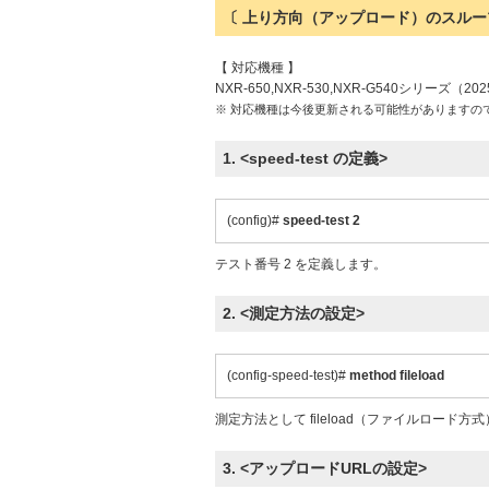
〔 上り方向（アップロード）のスルー
【 対応機種 】
NXR-650,NXR-530,NXR-G540シリーズ（20
※ 対応機種は今後更新される可能性がありますの
1. <speed-test の定義>
(config)#
speed-test 2
テスト番号 2 を定義します。
2. <測定方法の設定>
(config-speed-test)#
method fileload
測定方法として fileload（ファイルロード
3. <アップロードURLの設定>