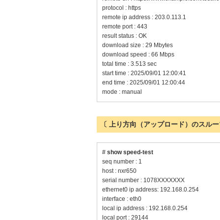
protocol : https
remote ip address : 203.0.113.1
remote port : 443
result status : OK
download size : 29 Mbytes
download speed : 66 Mbps
total time : 3.513 sec
start time : 2025/09/01 12:00:41
end time : 2025/09/01 12:00:44
mode : manual
〔 上り方向（アップロード）のスルー
#
show speed-test
seq number : 1
host : nxr650
serial number : 1078XXXXXXX
ethernet0 ip address: 192.168.0.254
interface : eth0
local ip address : 192.168.0.254
local port : 29144