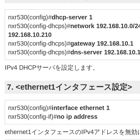
nxr530(config)#
dhcp-server 1
nxr530(config-dhcps)#
network 192.168.10.0/2
192.168.10.210
nxr530(config-dhcps)#
gateway 192.168.10.1
nxr530(config-dhcps)#
dns-server 192.168.10.
IPv4 DHCPサーバを設定します。
7. <ethernet1インタフェース設定>
nxr530(config)#
interface ethernet 1
nxr530(config-if)#
no ip address
ethernet1インタフェースのIPv4アドレスを無