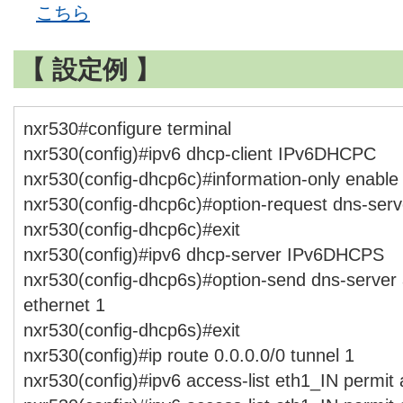
こちら
【 設定例 】
nxr530#configure terminal
nxr530(config)#ipv6 dhcp-client IPv6DHCPC
nxr530(config-dhcp6c)#information-only enable
nxr530(config-dhcp6c)#option-request dns-serv
nxr530(config-dhcp6c)#exit
nxr530(config)#ipv6 dhcp-server IPv6DHCPS
nxr530(config-dhcp6s)#option-send dns-server 
ethernet 1
nxr530(config-dhcp6s)#exit
nxr530(config)#ip route 0.0.0.0/0 tunnel 1
nxr530(config)#ipv6 access-list eth1_IN permit