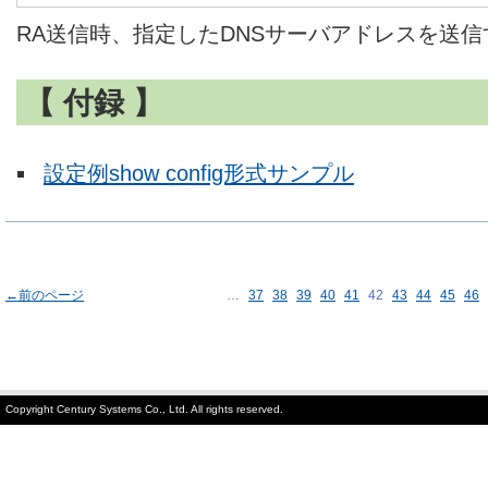
RA送信時、指定したDNSサーバアドレスを送
【 付録 】
設定例show config形式サンプル
←前のページ
…
37
38
39
40
41
42
43
44
45
46
Copyright Century Systems Co., Ltd. All rights reserved.