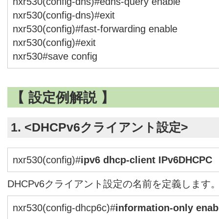
nxr530(config-dns)#edns-query enable
nxr530(config-dns)#exit
nxr530(config)#fast-forwarding enable
nxr530(config)#exit
nxr530#save config
【 設定例解説 】
1. <DHCPv6クライアント設定>
nxr530(config)#
ipv6 dhcp-client IPv6DHCPC
DHCPv6クライアント設定の名前を定義します
nxr530(config-dhcp6c)#
information-only enab