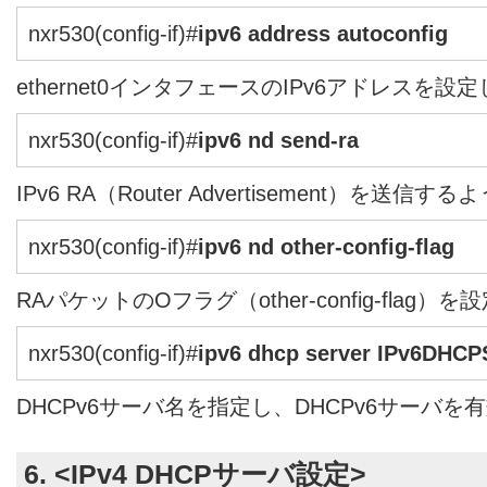
nxr530(config-if)#
ipv6 address autoconfig
ethernet0インタフェースのIPv6アドレスを設
nxr530(config-if)#
ipv6 nd send-ra
IPv6 RA（Router Advertisement）を送
nxr530(config-if)#
ipv6 nd other-config-flag
RAパケットのOフラグ（other-config-flag）
nxr530(config-if)#
ipv6 dhcp server IPv6DHCP
DHCPv6サーバ名を指定し、DHCPv6サーバを
6. <IPv4 DHCPサーバ設定>