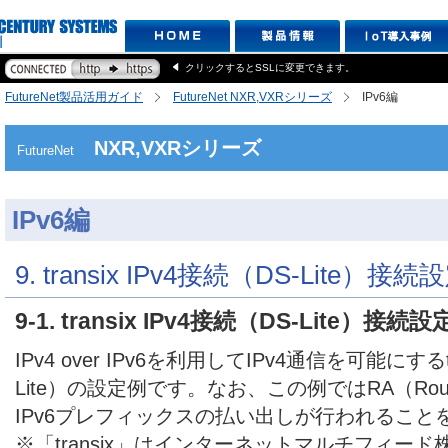
クリックするとSSLに変更できます。
FutureNet製品活用ガイド
FutureNet NXR,VXRシリーズ
IPv6編
NXR,VXRシリーズ
FutureNet
IPv6編
9. transix IPv4接続（DS-Lite）接続
9-1. transix IPv4接続（DS-Lite）接続設
IPv4 over IPv6を利用してIPv4通信を可能にするtr
Lite）の設定例です。なお、この例ではRA（Router 
IPv6プレフィックスの払い出しが行われること
※「transix」はインターネットマルチフィー