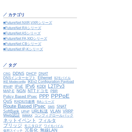
カテゴリ
■FutureNet NXR,VXRシリーズ
■FutureNet RAシリーズ
■FutureNet ASシリーズ
■FutureNet FA,XIOシリーズ
■FutureNet CBシリーズ
■FutureNet IP-Kシリーズ
タグ
DDNS
DHCP
DNAT
CRG
Ethernet
DNSインターセプト
IIJモバイル
IKEv2 Configuration Payload
IKE Modeconfig
IPv6
L2TPv3
IPoE
KDDI
IPinIP
NGN
NTTドコモ
MAP-E
PBR
PPPoE
PPP
Policy Based IPsec
QoS
RADIUS連携
RAシリーズ
Route Based IPsec
SNAT
SMS
VLAN
SoftBank
URL転送
VRRP
UPnP
Web認証
コンフィグロールバック
WiMAX
ネットイベント
フィルタ
ブリッジ
モニタログ
ワイモバイル
冗長化
無線LAN
仮想スイッチ