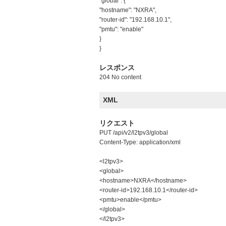
"global": {
"hostname": "NXRA",
"router-id": "192.168.10.1",
"pmtu": "enable"
}
}
レスポンス
204 No content
XML
リクエスト
PUT /api/v2/l2tpv3/global
Content-Type: application/xml
<l2tpv3>
<global>
<hostname>NXRA</hostname>
<router-id>192.168.10.1</router-id>
<pmtu>enable</pmtu>
</global>
</l2tpv3>