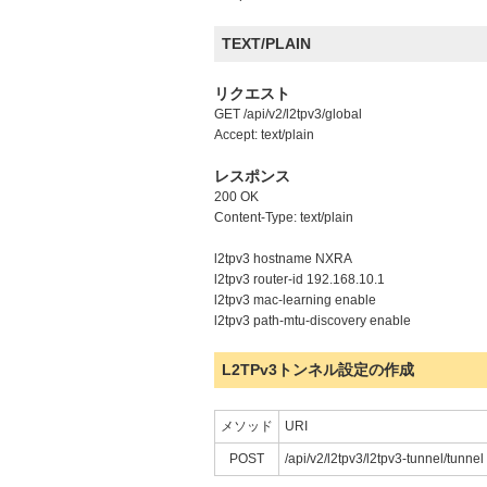
TEXT/PLAIN
リクエスト
GET /api/v2/l2tpv3/global
Accept: text/plain
レスポンス
200 OK
Content-Type: text/plain
l2tpv3 hostname NXRA
l2tpv3 router-id 192.168.10.1
l2tpv3 mac-learning enable
l2tpv3 path-mtu-discovery enable
L2TPv3トンネル設定の作成
メソッド
URI
POST
/api/v2/l2tpv3/l2tpv3-tunnel/tunnel