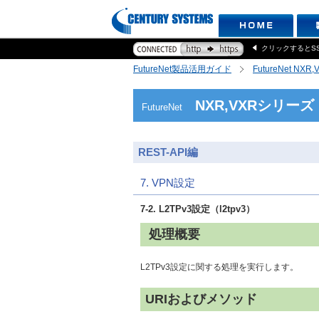
クリックするとS
FutureNet製品活用ガイド
FutureNet NX
NXR,VXRシリーズ
FutureNet
REST-API編
7. VPN設定
7-2. L2TPv3設定（l2tpv3）
処理概要
L2TPv3設定に関する処理を実行します。
URIおよびメソッド