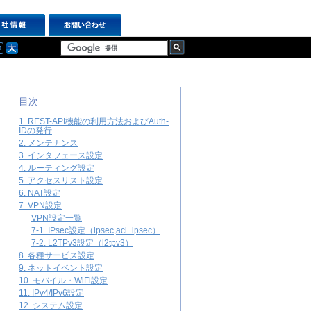
目次
1. REST-API機能の利用方法およびAuth-
IDの発行
2. メンテナンス
3. インタフェース設定
4. ルーティング設定
5. アクセスリスト設定
6. NAT設定
7. VPN設定
VPN設定一覧
7-1. IPsec設定（ipsec,acl_ipsec）
7-2. L2TPv3設定（l2tpv3）
8. 各種サービス設定
9. ネットイベント設定
10. モバイル・WiFi設定
11. IPv4/IPv6設定
12. システム設定