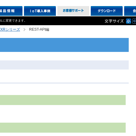
SLに変更できます。
R,VXRシリーズ
REST-API編