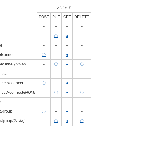
メソッド
POST
PUT
GET
DELETE
－
－
－
－
－
〇
●
－
el
－
－
－
－
el/tunnel
〇
－
●
－
l/tunnel/
{NUM}
－
〇
●
〇
nect
－
－
－
－
nnect/xconnect
〇
－
●
－
nnect/xconnect/
{NUM}
－
〇
●
〇
p
－
－
－
－
up/group
〇
－
●
－
p/group/
{NUM}
－
〇
●
〇