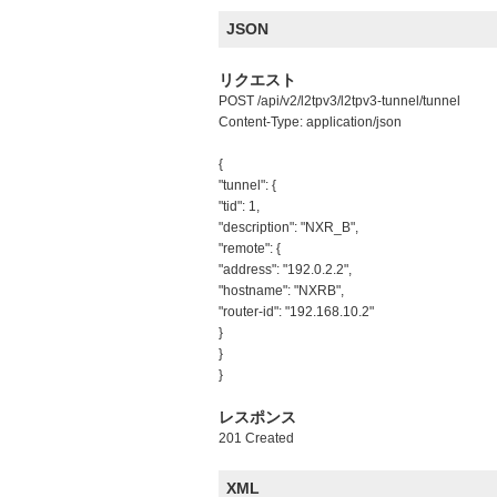
JSON
リクエスト
POST /api/v2/l2tpv3/l2tpv3-tunnel/tunnel
Content-Type: application/json
{
"tunnel": {
"tid": 1,
"description": "NXR_B",
"remote": {
"address": "192.0.2.2",
"hostname": "NXRB",
"router-id": "192.168.10.2"
}
}
}
レスポンス
201 Created
XML