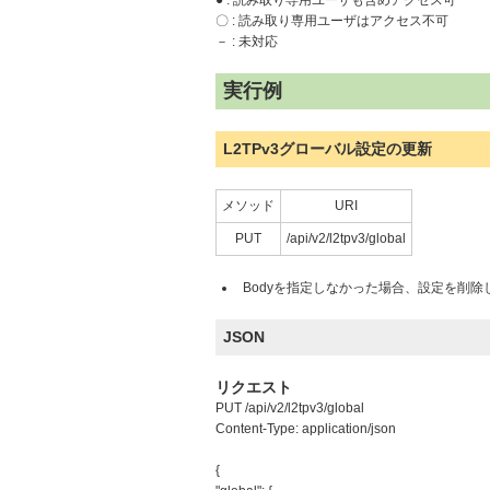
● : 読み取り専用ユーザも含めアクセス可
〇 : 読み取り専用ユーザはアクセス不可
－ : 未対応
実行例
L2TPv3グローバル設定の更新
メソッド
URI
PUT
/api/v2/l2tpv3/global
Bodyを指定しなかった場合、設定を削除
JSON
リクエスト
PUT /api/v2/l2tpv3/global
Content-Type: application/json
{