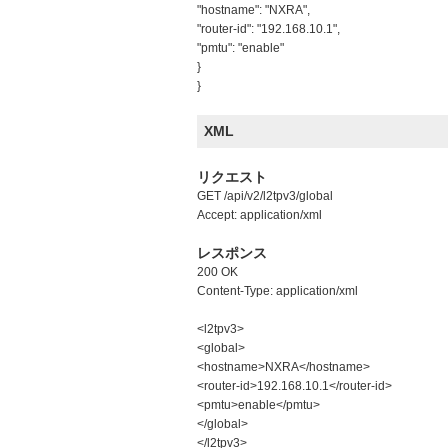
"hostname": "NXRA",
"router-id": "192.168.10.1",
"pmtu": "enable"
}
}
XML
リクエスト
GET /api/v2/l2tpv3/global
Accept: application/xml
レスポンス
200 OK
Content-Type: application/xml
<l2tpv3>
<global>
<hostname>NXRA</hostname>
<router-id>192.168.10.1</router-id>
<pmtu>enable</pmtu>
</global>
</l2tpv3>