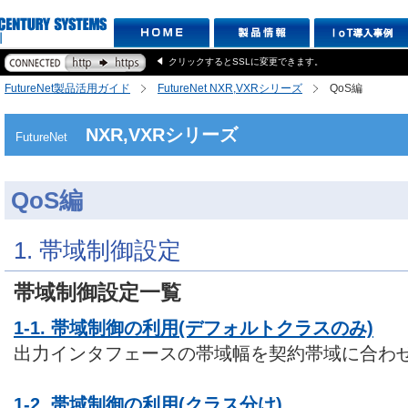
クリックするとSSLに変更できます。
FutureNet製品活用ガイド
FutureNet NXR,VXRシリーズ
QoS編
NXR,VXRシリーズ
FutureNet
QoS編
1. 帯域制御設定
帯域制御設定一覧
1-1. 帯域制御の利用(デフォルトクラスのみ)
出力インタフェースの帯域幅を契約帯域に合わ
1-2. 帯域制御の利用(クラス分け)